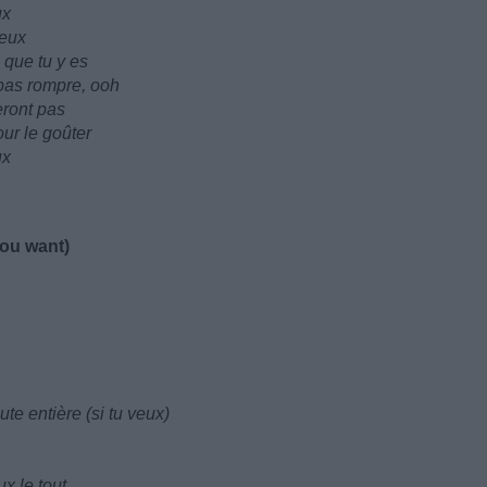
ux
veux
 que tu y es
pas rompre, ooh
eront pas
our le goûter
ux
 you want)
ute entière (si tu veux)
x le tout