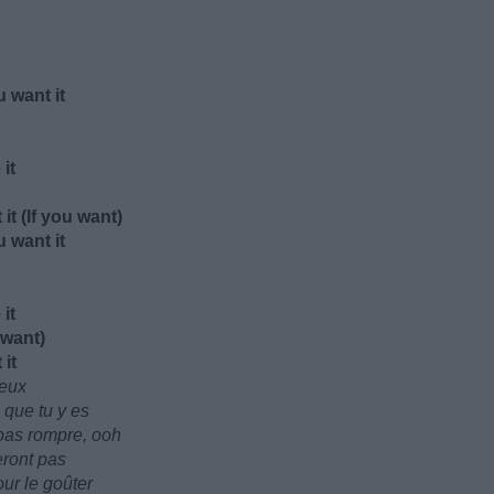
 want it
it
t (If you want)
 want it
it
u want)
it
veux
 que tu y es
pas rompre, ooh
eront pas
our le goûter