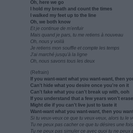
Oh, here we go
I hold my breath and count the times
I walked my feet up to the line
Oh, we both know
Et je continue de m'enfuir
Mais quand je pars, tu me retiens à nouveau
Oh, nous y voilà
Je retiens mon souffle et compte les temps
J'ai marché jusqu'à la ligne
Oh, nous savons tous les deux
(Refrain)
If you want-want what you want-want, then you
Can't hide what you desire once you're on it
Can't fake what you can't break up with, ooh
If you understand that a few years won't erase 
Might die if you can't live just to taste it
Want-want what you want-want, then you want 
Si tu veux-veux ce que tu veux-veux, alors tu le 
Tu ne peux pas cacher ce que tu désires une fois
Tu ne peux pas simuler ce avec quoi tu ne peux 