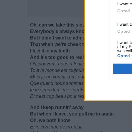
I want t
Opted 
I want t
Oh, can we take this slow?
Everybody's always known
Opted 
But I didn't want to admit
I want t
That when we're cheek to cheek
of my P
I feel it in my teeth
was col
Opted 
And it's too good to resist
Oh, pouvons-nous ralentir?
Tout le monde est toujours connu
Mais je ne voulais pas admettre
Que quand nous sommes joue contre joue
je le sens dans mes dents
Et c'est trop beau pour résister
And I keep runnin' away
But when I leave, you pull me in again
Oh, we both know
Et je continue de m'enfuir