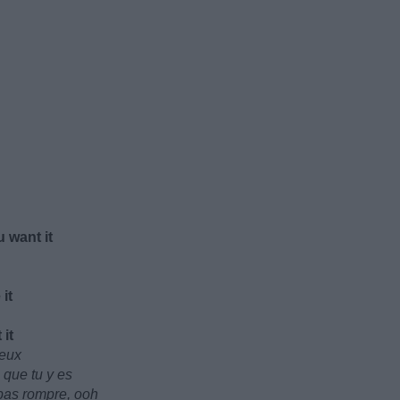
 want it
it
it
veux
 que tu y es
pas rompre, ooh