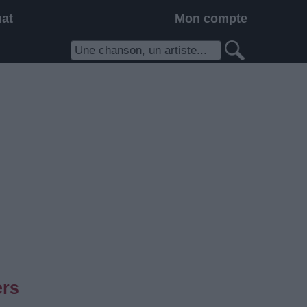
hat
Mon compte
ers