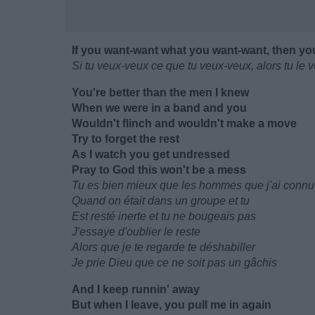
If you want-want what you want-want, then you
Si tu veux-veux ce que tu veux-veux, alors tu le 
You're better than the men I knew
When we were in a band and you
Wouldn't flinch and wouldn't make a move
Try to forget the rest
As I watch you get undressed
Pray to God this won't be a mess
Tu es bien mieux que les hommes que j'ai connu
Quand on était dans un groupe et tu
Est resté inerte et tu ne bougeais pas
J'essaye d'oublier le reste
Alors que je te regarde te déshabiller
Je prie Dieu que ce ne soit pas un gâchis
And I keep runnin' away
But when I leave, you pull me in again