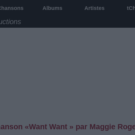
Chansons
Albums
Artistes
tC
uctions
 chanson «Want Want » par Maggie Rog