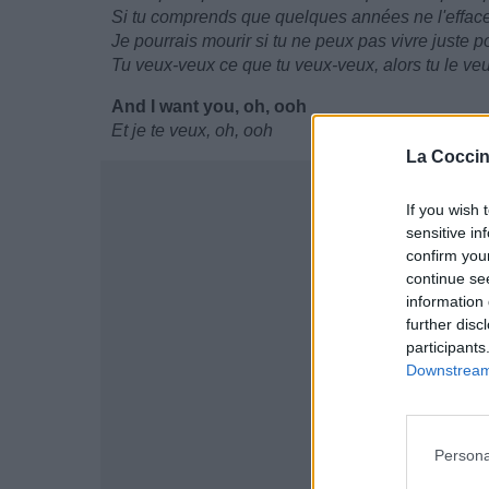
Si tu comprends que quelques années ne l'effac
Je pourrais mourir si tu ne peux pas vivre juste p
Tu veux-veux ce que tu veux-veux, alors tu le ve
And I want you, oh, ooh
Et je te veux, oh, ooh
La Coccin
If you wish 
sensitive in
confirm you
continue se
information 
further disc
participants
Downstream 
Persona