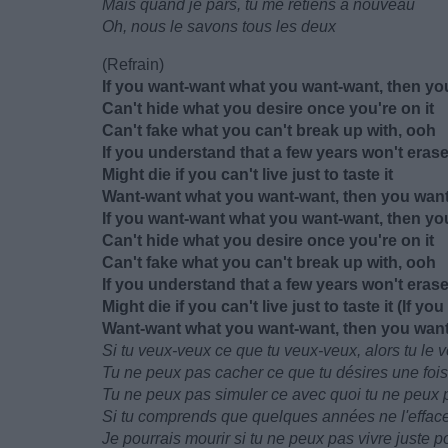
Mais quand je pars, tu me retiens à nouveau
Oh, nous le savons tous les deux
(Refrain)
If you want-want what you want-want, then you
Can't hide what you desire once you're on it
Can't fake what you can't break up with, ooh
If you understand that a few years won't erase 
Might die if you can't live just to taste it
Want-want what you want-want, then you want i
If you want-want what you want-want, then you
Can't hide what you desire once you're on it
Can't fake what you can't break up with, ooh
If you understand that a few years won't erase 
Might die if you can't live just to taste it (If yo
Want-want what you want-want, then you want 
Si tu veux-veux ce que tu veux-veux, alors tu le 
Tu ne peux pas cacher ce que tu désires une fois
Tu ne peux pas simuler ce avec quoi tu ne peux 
Si tu comprends que quelques années ne l'effac
Je pourrais mourir si tu ne peux pas vivre juste p