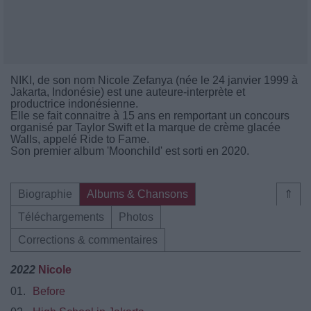
NIKI, de son nom Nicole Zefanya (née le 24 janvier 1999 à
Jakarta, Indonésie) est une auteure-interprète et
productrice indonésienne.
Elle se fait connaitre à 15 ans en remportant un concours
organisé par Taylor Swift et la marque de crème glacée
Walls, appelé Ride to Fame.
Son premier album 'Moonchild' est sorti en 2020.
Biographie
Albums & Chansons
⇑
Téléchargements
Photos
Corrections & commentaires
2022
Nicole
01.
Before