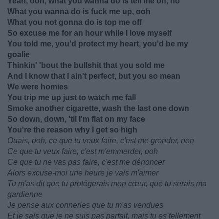
Yeah, ooh, what you wanna do is tell me off, no
What you wanna do is fuck me up, ooh
What you not gonna do is top me off
So excuse me for an hour while I love myself
You told me, you'd protect my heart, you'd be my
goalie
Thinkin' 'bout the bullshit that you sold me
And I know that I ain't perfect, but you so mean
We were homies
You trip me up just to watch me fall
Smoke another cigarette, wash the last one down
So down, down, 'til I'm flat on my face
You're the reason why I get so high
Ouais, ooh, ce que tu veux faire, c'est me gronder, non
Ce que tu veux faire, c'est m'emmerder, ooh
Ce que tu ne vas pas faire, c'est me dénoncer
Alors excuse-moi une heure je vais m'aimer
Tu m'as dit que tu protégerais mon cœur, que tu serais ma
gardienne
Je pense aux conneries que tu m'as vendues
Et je sais que je ne suis pas parfait, mais tu es tellement