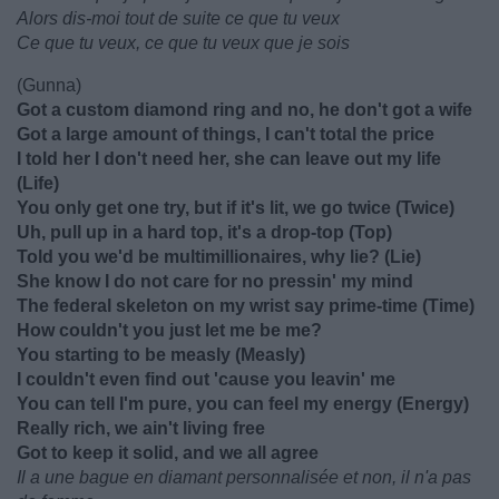
Alors dis-moi tout de suite ce que tu veux
Ce que tu veux, ce que tu veux que je sois
(Gunna)
Got a custom diamond ring and no, he don't got a wife
Got a large amount of things, I can't total the price
I told her I don't need her, she can leave out my life
(Life)
You only get one try, but if it's lit, we go twice (Twice)
Uh, pull up in a hard top, it's a drop-top (Top)
Told you we'd be multimillionaires, why lie? (Lie)
She know I do not care for no pressin' my mind
The federal skeleton on my wrist say prime-time (Time)
How couldn't you just let me be me?
You starting to be measly (Measly)
I couldn't even find out 'cause you leavin' me
You can tell I'm pure, you can feel my energy (Energy)
Really rich, we ain't living free
Got to keep it solid, and we all agree
Il a une bague en diamant personnalisée et non, il n'a pas