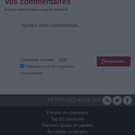
Vos commentaires
Aucun commentaire pour le moment
Caractères restants :
1000
Prévenez-moi d'un nouveau
commentaire
RETROUVEZ-NOUS SUR
Paroles de chansons
Top 50 chansons
Derniers ajouts de paroles
Actualités musicales