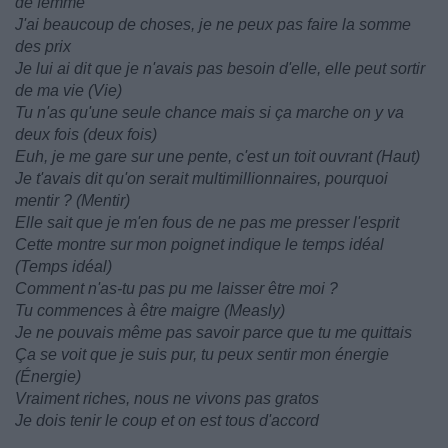
de femme
J'ai beaucoup de choses, je ne peux pas faire la somme
des prix
Je lui ai dit que je n'avais pas besoin d'elle, elle peut sortir
de ma vie (Vie)
Tu n'as qu'une seule chance mais si ça marche on y va
deux fois (deux fois)
Euh, je me gare sur une pente, c'est un toit ouvrant (Haut)
Je t'avais dit qu'on serait multimillionnaires, pourquoi
mentir ? (Mentir)
Elle sait que je m'en fous de ne pas me presser l'esprit
Cette montre sur mon poignet indique le temps idéal
(Temps idéal)
Comment n'as-tu pas pu me laisser être moi ?
Tu commences à être maigre (Measly)
Je ne pouvais même pas savoir parce que tu me quittais
Ça se voit que je suis pur, tu peux sentir mon énergie
(Énergie)
Vraiment riches, nous ne vivons pas gratos
Je dois tenir le coup et on est tous d'accord