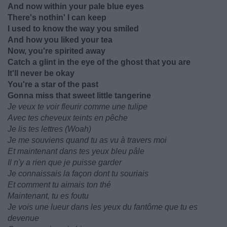
And now within your pale blue eyes
There's nothin' I can keep
I used to know the way you smiled
And how you liked your tea
Now, you're spirited away
Catch a glint in the eye of the ghost that you are
It'll never be okay
You're a star of the past
Gonna miss that sweet little tangerine
Je veux te voir fleurir comme une tulipe
Avec tes cheveux teints en pêche
Je lis tes lettres (Woah)
Je me souviens quand tu as vu à travers moi
Et maintenant dans tes yeux bleu pâle
Il n'y a rien que je puisse garder
Je connaissais la façon dont tu souriais
Et comment tu aimais ton thé
Maintenant, tu es foutu
Je vois une lueur dans les yeux du fantôme que tu es
devenue