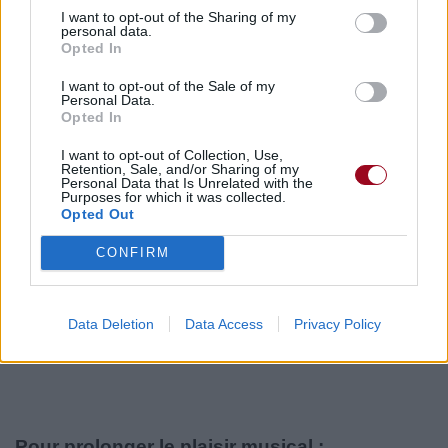
I want to opt-out of the Sharing of my
personal data.
Opted In
I want to opt-out of the Sale of my
Personal Data.
Opted In
Publié par
KCheu
le 16 juin 2022 à
55178
3
4
6
7h42.
I want to opt-out of Collection, Use,
Retention, Sale, and/or Sharing of my
Chanteurs :
Glass Animals
Personal Data that Is Unrelated with the
Purposes for which it was collected.
Albums :
Dreamland (+ Bonus Levels)
Opted Out
[Extended]
CONFIRM
Paroles + Traduction
Téléchargement
Vidéos
⇑
Data Deletion
Data Access
Privacy Policy
Commentaires
Pour prolonger le plaisir musical :