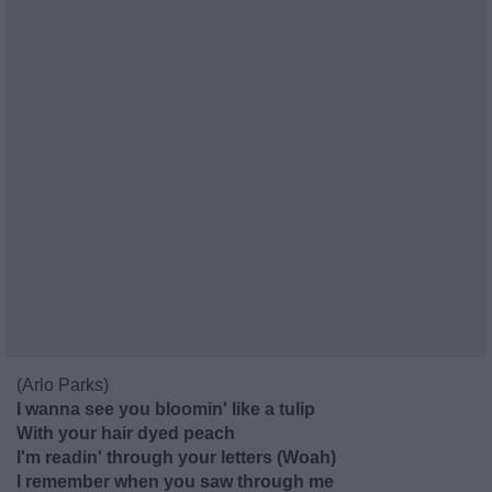
(Arlo Parks)
I wanna see you bloomin' like a tulip
With your hair dyed peach
I'm readin' through your letters (Woah)
I remember when you saw through me