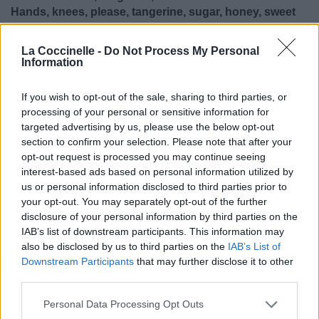
Hands, knees, please, tangerine, sugar, honey, sweet
Got what I need, tangerine (Woah)
Les mains, les genoux, s'il te plaît, tangerine, reviens à moi
La Coccinelle -
Do Not Process My Personal
Tu as ce dont j'ai besoin, tangerine, fais ça pour moi
Information
Les mains, les genoux, s'il te plaît, tangerine, sucré comme
le miel, doux
If you wish to opt-out of the sale, sharing to third parties, or
Tu as ce dont j'ai besoin, tangerine (Woah)
processing of your personal or sensitive information for
targeted advertising by us, please use the below opt-out
section to confirm your selection. Please note that after your
opt-out request is processed you may continue seeing
interest-based ads based on personal information utilized by
us or personal information disclosed to third parties prior to
your opt-out. You may separately opt-out of the further
disclosure of your personal information by third parties on the
IAB’s list of downstream participants. This information may
also be disclosed by us to third parties on the
IAB’s List of
Downstream Participants
that may further disclose it to other
third parties.
Personal Data Processing Opt Outs