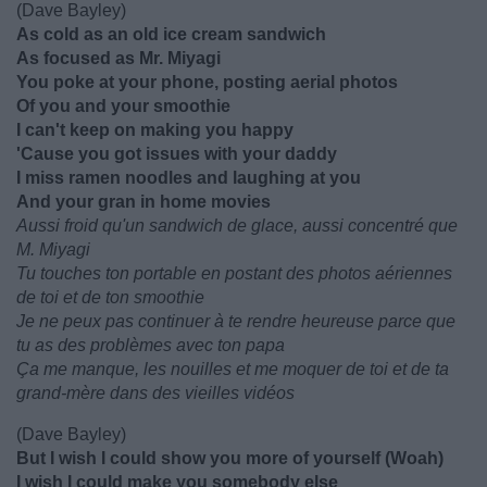
(Dave Bayley)
As cold as an old ice cream sandwich
As focused as Mr. Miyagi
You poke at your phone, posting aerial photos
Of you and your smoothie
I can't keep on making you happy
'Cause you got issues with your daddy
I miss ramen noodles and laughing at you
And your gran in home movies
Aussi froid qu'un sandwich de glace, aussi concentré que
M. Miyagi
Tu touches ton portable en postant des photos aériennes
de toi et de ton smoothie
Je ne peux pas continuer à te rendre heureuse parce que
tu as des problèmes avec ton papa
Ça me manque, les nouilles et me moquer de toi et de ta
grand-mère dans des vieilles vidéos
(Dave Bayley)
But I wish I could show you more of yourself (Woah)
I wish I could make you somebody else