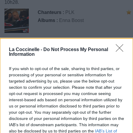
10h28.
Chanteurs :
PLK
Albums :
Enna Boost
La Coccinelle -
Do Not Process My Personal
Paroles
Téléchargement
Vidéos
⇑
Information
Commentaires
If you wish to opt-out of the sale, sharing to third parties, or
processing of your personal or sensitive information for
targeted advertising by us, please use the below opt-out
section to confirm your selection. Please note that after your
Pour prolonger le plaisir musical :
opt-out request is processed you may continue seeing
interest-based ads based on personal information utilized by
Vous aimez chanter, apprenez la guitare chez
us or personal information disclosed to third parties prior to
Télécharger légalement les MP3 sur
your opt-out. You may separately opt-out of the further
Télécharger légalement les MP3 ou trouver le CD sur
disclosure of your personal information by third parties on the
IAB’s list of downstream participants. This information may
Trouver des vinyles et des CD sur
also be disclosed by us to third parties on the
IAB’s List of