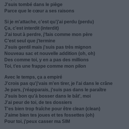
J'suis tombé dans le piège
Parce que le cœur a ses raisons
Si je m'attache, c'est qu'j'ai perdu (perdu)
Ça, c'est interdit (interdit)
J'ai tout à perdre, j'fais comme mon père
C'est seul que j'termine
J'suis gentil mais j'suis pas très mignon
Nouveau sac et nouvelle addition (oh, oh)
Des comme toi, y en a pas des millions
Toi, t'es une frappe comme mon pilon
Avec le temps, ça a empiré
J'crois pas qu'j'vais m'en tirer, je l'ai dans le crâne
Je pars, j'réapparais, j'suis pas dans le paraître
J'suis bon qu'à bosser dans le bât', moi
J'ai peur de toi, de tes dossiers
T'es bien trop fraîche pour être clean (clean)
J'aime bien tes joues et tes fossettes (oh)
Pour toi, j'peux casser ma SIM