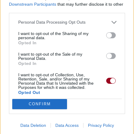
Trouver un instrument de musique ou une partition au
Downstream Participants
that may further disclose it to other
meilleur prix sur
third parties.
Personal Data Processing Opt Outs
Paroles
Téléchargement
Vidéos
⇑
I want to opt-out of the Sharing of my
Commentaires
personal data.
Opted In
Voir la vidéo de «Au Fond D’ma
I want to opt-out of the Sale of my
Personal Data.
Tête »
Opted In
I want to opt-out of Collection, Use,
Retention, Sale, and/or Sharing of my
Personal Data that Is Unrelated with the
Purposes for which it was collected.
Opted Out
CONFIRM
Paroles
Téléchargement
Vidéos
⇑
Data Deletion
Data Access
Privacy Policy
Commentaires