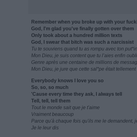
Remember when you broke up with your fuck
God, I'm glad you've finally gotten over them
Only took about a hundred million texts
God, I swear that bitch was such a narcissist
Tu te souviens quand tu as rompu avec ton put*in
Mon Dieu, je suis content que tu l’aies enfin oubl
Genre après une centaine de millions de messa
Mon Dieu, je jure que cette sal*pe était tellement
Everybody knows I love you so
So, so, so much
'Cause every time they ask, I always tell
Tell, tell, tell them
Tout le monde sait que je t'aime
Vraiment beaucoup
Parce qu'à chaque fois qu'ils me le demandent, je
Je le leur dis