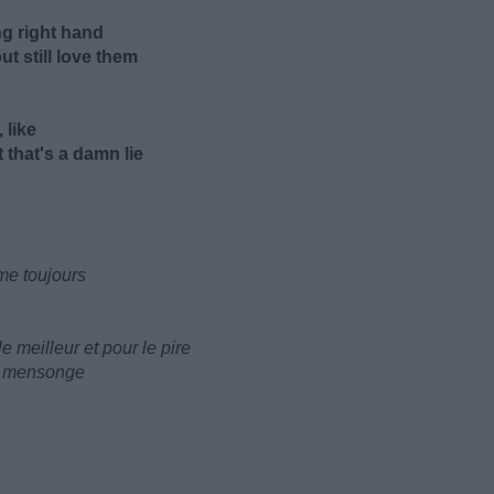
ng right hand
t still love them
 likе
 that's a damn lie
ime toujours
 meilleur et pour le pire
un mensonge