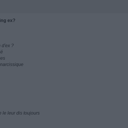
ing ex?
 d'ex ?
ié
ges
 narcissique
 le leur dis toujours