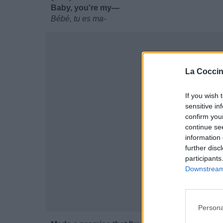
Baby, you're my—
Bébé, tu es ma-
La Coccin
If you wish 
sensitive in
confirm you
continue se
information 
further disc
participants
Downstream 
Persona