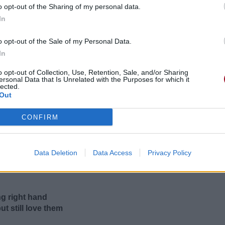
o opt-out of the Sharing of my personal data.
In
o opt-out of the Sale of my Personal Data.
A.M.?
In
 get revenge?
de the head
o opt-out of Collection, Use, Retention, Sale, and/or Sharing
ersonal Data that Is Unrelated with the Purposes for which it
lected.
Out
à trente-deux ans
CONFIRM
oi
 matin ?
te venger ?
Data Deletion
Data Access
Privacy Policy
e à l'intérieur de la tête
ng right hand
t still love them