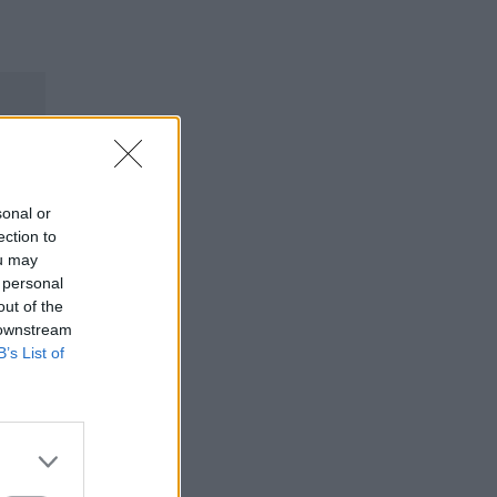
sonal or
ection to
ou may
 personal
out of the
 downstream
B’s List of