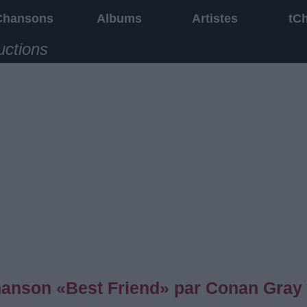
Chansons
Albums
Artistes
tC
uctions
chanson «Best Friend» par Conan Gray