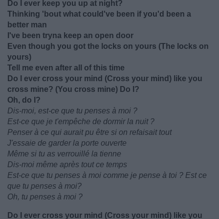
Do I ever keep you up at night?
Thinking 'bout what could've been if you'd been a
better man
I've been tryna keep an open door
Even though you got the locks on yours (The locks on
yours)
Tell me even after all of this time
Do I ever cross your mind (Cross your mind) like you
cross mine? (You cross mine) Do I?
Oh, do I?
Dis-moi, est-ce que tu penses à moi ?
Est-ce que je t'empêche de dormir la nuit ?
Penser à ce qui aurait pu être si on refaisait tout
J'essaie de garder la porte ouverte
Même si tu as verrouillé la tienne
Dis-moi même après tout ce temps
Est-ce que tu penses à moi comme je pense à toi ? Est ce
que tu penses à moi?
Oh, tu penses à moi ?
Do I ever cross your mind (Cross your mind) like you