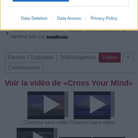
Télécharger légalement les MP3 sur
Télécharger légalement les MP3 ou trouver le CD sur
Data Deletion
Data Access
Privacy Policy
Trouver des vinyles et des CD sur
Trouver un instrument de musique ou une partition au
meilleur prix sur
Paroles + Traduction
Téléchargement
Vidéos
⇑
Commentaires
Voir la vidéo de «Cross Your Mind»
Chanson sans vidéo
Chanson sans vidéo