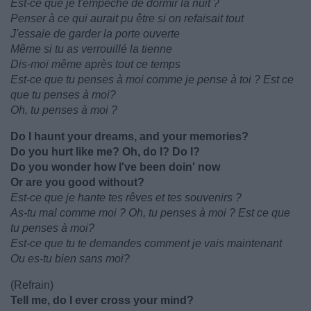
Est-ce que je t'empêche de dormir la nuit ?
Penser à ce qui aurait pu être si on refaisait tout
J'essaie de garder la porte ouverte
Même si tu as verrouillé la tienne
Dis-moi même après tout ce temps
Est-ce que tu penses à moi comme je pense à toi ? Est ce
que tu penses à moi?
Oh, tu penses à moi ?
Do I haunt your dreams, and your memories?
Do you hurt like me? Oh, do I? Do I?
Do you wonder how I've been doin' now
Or are you good without?
Est-ce que je hante tes rêves et tes souvenirs ?
As-tu mal comme moi ? Oh, tu penses à moi ? Est ce que
tu penses à moi?
Est-ce que tu te demandes comment je vais maintenant
Ou es-tu bien sans moi?
(Refrain)
Tell me, do I ever cross your mind?