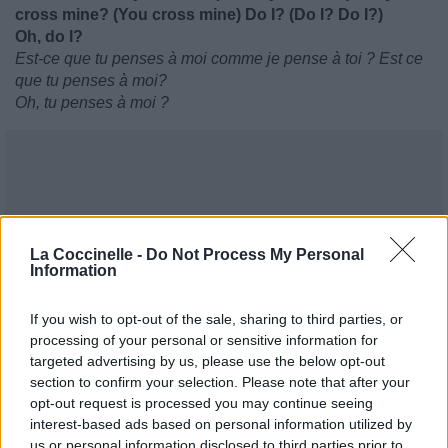
cross mine? (You cross mine) Do I? (Do I? Do I?)
Oh, do I?
Est-ce que tu penses à moi comme je pense à toi ? Est ce
que tu penses à moi?
Oh, tu penses à moi ?
La Coccinelle -
Do Not Process My Personal
Information
If you wish to opt-out of the sale, sharing to third parties, or
processing of your personal or sensitive information for
targeted advertising by us, please use the below opt-out
section to confirm your selection. Please note that after your
opt-out request is processed you may continue seeing
interest-based ads based on personal information utilized by
us or personal information disclosed to third parties prior to