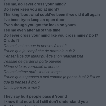
Tell me, do I ever cross your mind?
Do I ever keep you up at night?
Thinking 'bout what could've been if we did it all again
I've been tryna keep an opеn door
Even though you got the locks on yours
Tell mе even after all of this time
Do I ever cross your mind like you cross mine? Do I?
Oh, do I?
Dis-moi, est-ce que tu penses à moi ?
Est-ce que je t'empêche de dormir la nuit ?
Penser à ce qui aurait pu être si on refaisait tout
J'essaie de garder la porte ouverte
Même si tu as verrouillé la tienne
Dis-moi même après tout ce temps
Est-ce que tu penses à moi comme je pense à toi ? Est ce
que tu penses à moi?
Oh, tu penses à moi ?
They say hurt people pass it 'round
I know that now, but I still don't understand you