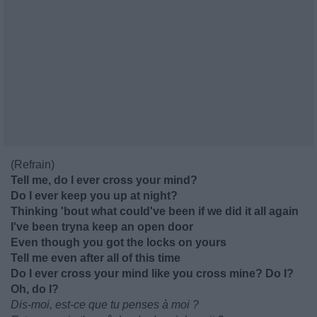
(Refrain)
Tell me, do I ever cross your mind?
Do I ever keep you up at night?
Thinking 'bout what could've been if we did it all again
I've been tryna keep an open door
Even though you got the locks on yours
Tell me even after all of this time
Do I ever cross your mind like you cross mine? Do I?
Oh, do I?
Dis-moi, est-ce que tu penses à moi ?