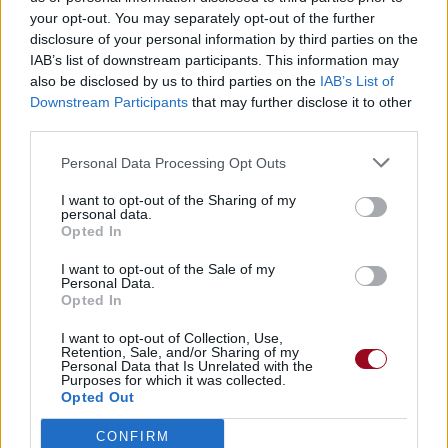
your opt-out. You may separately opt-out of the further
disclosure of your personal information by third parties on the
IAB’s list of downstream participants. This information may
Publié par
KCheu
le 6 juillet 2022 à
55178
3
4
6
also be disclosed by us to third parties on the
IAB’s List of
7h13.
Downstream Participants
that may further disclose it to other
third parties.
Chanteurs :
Calum Scott
Albums :
Bridges
Personal Data Processing Opt Outs
I want to opt-out of the Sharing of my
personal data.
Opted In
Paroles + Traduction
Téléchargement
Vidéos
⇑
I want to opt-out of the Sale of my
Personal Data.
Commentaires
Opted In
I want to opt-out of Collection, Use,
Retention, Sale, and/or Sharing of my
Personal Data that Is Unrelated with the
Purposes for which it was collected.
Opted Out
Pour prolonger le plaisir musical :
Vous aimez chanter, apprenez la guitare chez
CONFIRM