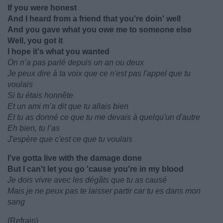
If you were honest
And I heard from a friend that you're doin' well
And you gave what you owe me to someone else
Well, you got it
I hope it's what you wanted
On n’a pas parlé depuis un an ou deux
Je peux dire à ta voix que ce n'est pas l'appel que tu
voulais
Si tu étais honnête
Et un ami m’a dit que tu allais bien
Et tu as donné ce que tu me devais à quelqu'un d'autre
Eh bien, tu l’as
J'espère que c'est ce que tu voulais
I've gotta live with the damage done
But I can't let you go 'cause you're in my blood
Je dois vivre avec les dégâts que tu as causé
Mais je ne peux pas te laisser partir car tu es dans mon
sang
(Refrain)