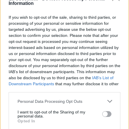
Information
Pour prolonger le plaisir musical :
If you wish to opt-out of the sale, sharing to third parties, or
Vous aimez chanter, apprenez la guitare chez
processing of your personal or sensitive information for
Télécharger légalement les MP3 sur
targeted advertising by us, please use the below opt-out
Télécharger légalement les MP3 ou trouver le CD sur
section to confirm your selection. Please note that after your
opt-out request is processed you may continue seeing
Trouver des vinyles et des CD sur
interest-based ads based on personal information utilized by
Trouver un instrument de musique ou une partition au
us or personal information disclosed to third parties prior to
meilleur prix sur
your opt-out. You may separately opt-out of the further
disclosure of your personal information by third parties on the
IAB’s list of downstream participants. This information may
Paroles + Traduction
Téléchargement
Vidéos
⇑
also be disclosed by us to third parties on the
IAB’s List of
Downstream Participants
that may further disclose it to other
Commentaires
third parties.
Voir la vidéo de «Argent»
Personal Data Processing Opt Outs
I want to opt-out of the Sharing of my
personal data.
Opted In