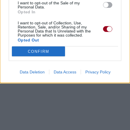
I want to opt-out of the Sale of my
Personal Data.
Opted In
Paroles + Traduction
Téléchargement
Vidéos
⇑
I want to opt-out of Collection, Use,
Commentaires
Retention, Sale, and/or Sharing of my
Personal Data that Is Unrelated with the
Purposes for which it was collected.
Opted Out
Dire «merci» pour cette traduction
Corriger une erreur
CONFIRM
Data Deletion
Data Access
Privacy Policy