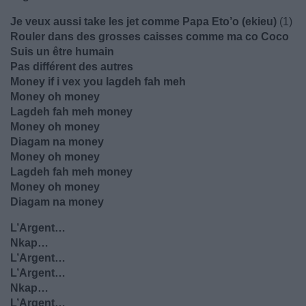
Je veux aussi take les jet comme Papa Eto’o (ekieu)
(1)
Rouler dans des grosses caisses comme ma co Coco
Suis un être humain
Pas différent des autres
Money if i vex you lagdeh fah meh
Money oh money
Lagdeh fah meh money
Money oh money
Diagam na money
Money oh money
Lagdeh fah meh money
Money oh money
Diagam na money
L’Argent…
Nkap…
L’Argent…
L’Argent…
Nkap…
L’Argent…