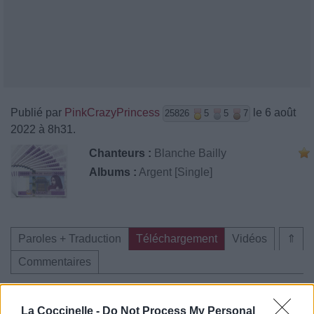
Publié par
PinkCrazyPrincess
le 6 août
25826
5
5
7
2022 à 8h31.
Chanteurs :
Blanche Bailly
Albums :
Argent [Single]
Paroles + Traduction
Téléchargement
Vidéos
⇑
Commentaires
La Coccinelle -
Do Not Process My Personal