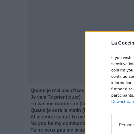
La Coccin
If you wish 
sensitive in
confirm you
continue se
information 
further disc
Quand je n'ai pas d'issues et la vie me met la 
participants
Je vais Te prier (louer)
Downstream 
Tu vas me donner oh (faut louer)
Quand je sors le matin (louer)
Et je rentre la nuit Tu me protèges oh (louer)
Na you be my commando (louer)
Persona
Tu ne peux pas me laisser oh (faut louer)