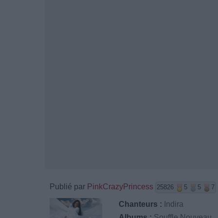
Publié par
PinkCrazyPrincess
25826
5
5
7
Chanteurs :
Indira
Albums :
Souffle Nouveau