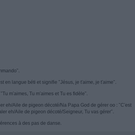
ommando".
en langue béti et signifie "Jésus, je t'aime, je t'aime".
 "Tu m'aimes, Tu m'aimes et Tu es fidèle".
ler eh/Aile de pigeon décoté/Na Papa God de gérer oo : "C'est
aler eh/Aile de pigeon décoté/Seigneur, Tu vas gérer".
éférences à des pas de danse.