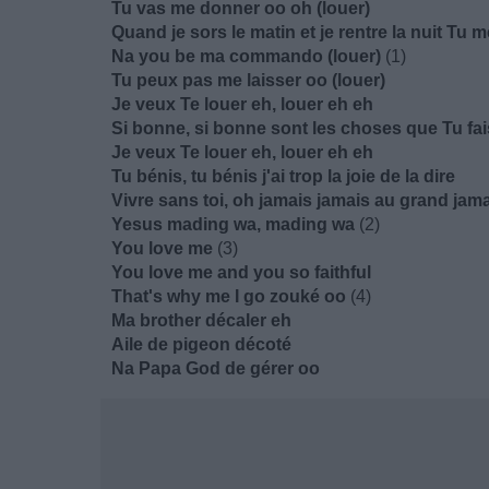
Tu vas me donner oo oh (louer)
Quand je sors le matin et je rentre la nuit Tu 
Na you be ma commando (louer)
(1)
Tu peux pas me laisser oo (louer)
Je veux Te louer eh, louer eh eh
Si bonne, si bonne sont les choses que Tu fa
Je veux Te louer eh, louer eh eh
Tu bénis, tu bénis j'ai trop la joie de la dire
Vivre sans toi, oh jamais jamais au grand jam
Yesus mading wa, mading wa
(2)
You love me
(3)
You love me and you so faithful
That's why me I go zouké oo
(4)
Ma brother décaler eh
Aile de pigeon décoté
Na Papa God de gérer oo