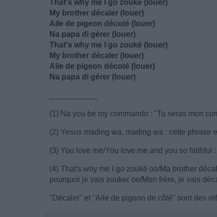
That's why me I go zouké (louer)
My brother décaler (louer)
Aile de pigeon décoté (louer)
Na papa di gérer (louer)
That's why me I go zouké (louer)
My brother décaler (louer)
Aile de pigeon décoté (louer)
Na papa di gérer (louer)
___________
(1) Na you be my commando : "Tu seras mon c
(2) Yesus mading wa, mading wa : cette phrase est 
(3) You love me/You love me and you so faithful :
(4) That's why me I go zouké oo/Ma brother déca
pourquoi je vais zouker oo/Mon frère, je vais déc
"Décaler" et "Aile de pigeon de côté" sont des r