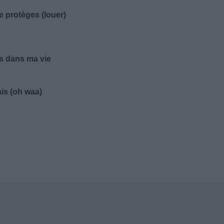
me protèges (louer)
is dans ma vie
ais (oh waa)