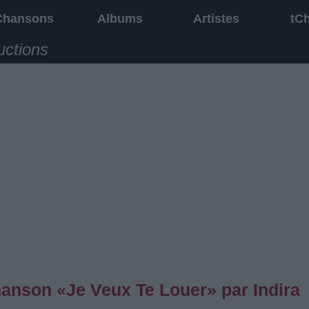
Chansons
Albums
Artistes
tC
uctions
chanson «Je Veux Te Louer» par Indira