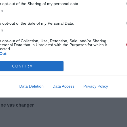
o opt-out of the Sharing of my personal data.
fais dans ma vie
In
o opt-out of the Sale of my Personal Data.
In
o opt-out of Collection, Use, Retention, Sale, and/or Sharing
ersonal Data that Is Unrelated with the Purposes for which it
lected.
Out
CONFIRM
st Toi qui me rassure
Data Deletion
Data Access
Privacy Policy
u ne vas changer