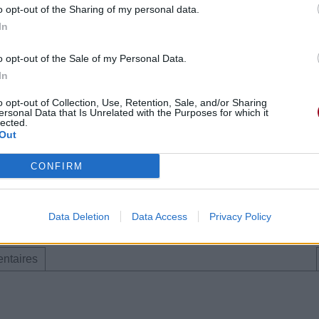
o opt-out of the Sharing of my personal data.
In
o opt-out of the Sale of my Personal Data.
In
o opt-out of Collection, Use, Retention, Sale, and/or Sharing
ersonal Data that Is Unrelated with the Purposes for which it
lected.
Out
 2022 à 8h28.
CONFIRM
ès [Compilation]
Data Deletion
Data Access
Privacy Policy
ntaires