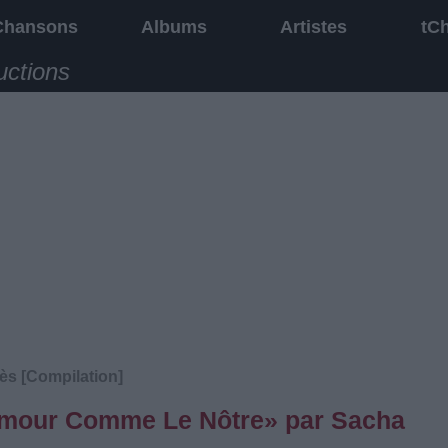
Chansons
Albums
Artistes
tC
uctions
ès [Compilation]
Amour Comme Le Nôtre» par Sacha