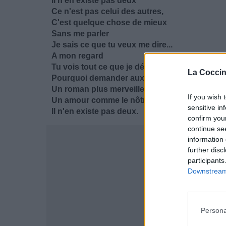
Il n'en existe pas deux
Ce n'est pas celui des autres,
C'est quelque chose de mieux
Sans me parler
Je sais ce que tu veux me dire...
A mon regard
Tu vois tout ce que je désire...
La Coccin
Pourquoi demander aux autres
Un roman plus merveilleux ?
If you wish 
Un amour comme le nôtre
sensitive in
Il n'en existe pas deux.
confirm you
continue se
information 
further disc
participants
Downstream 
Persona