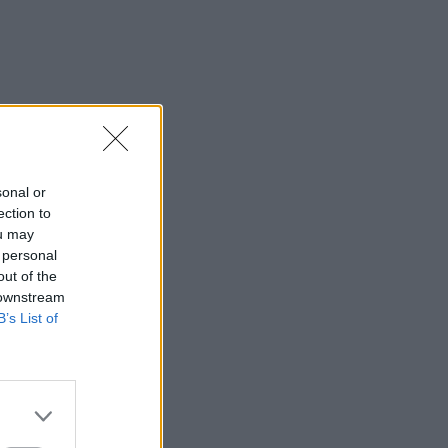
sonal or
ection to
ou may
 personal
out of the
 downstream
B’s List of