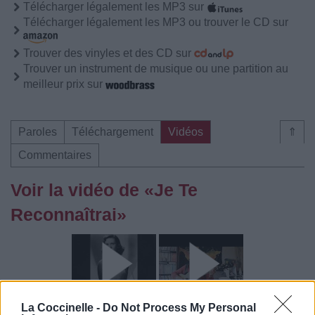
Télécharger légalement les MP3 sur
Télécharger légalement les MP3 ou trouver le CD sur
Trouver des vinyles et des CD sur
Trouver un instrument de musique ou une partition au
meilleur prix sur
Paroles
Téléchargement
Vidéos
⇑
Commentaires
Voir la vidéo de «Je Te
Reconnaîtrai»
La Coccinelle -
Do Not Process My Personal