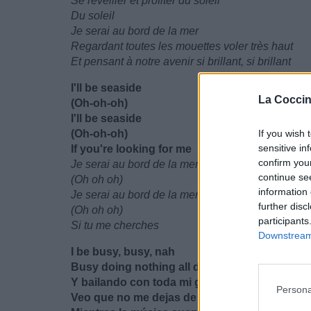
Se réveiller et profiter du soleil
Du soleil
Je serai au bord de la mer
Regardant toutes les mouettes voler très haut
Et pensant à notre avenir si brillant, si brillant
I'll be seaside
La Coccin
(Oh-oh-oh)
I'll be seaside
(Oh-oh-oh)
If you wish 
sensitive in
If you're looking for me
confirm you
Je serai au bord de la mer
continue se
(Oh oh oh)
information 
Je serai au bord de la mer
further disc
(Oh oh oh)
participants
Si tu me cherches
Downstream 
I be busy, busy, nah
Busy doing nothing all day
Y bailando con toda mi gente, y
Persona
Veo que no me dejas de ver