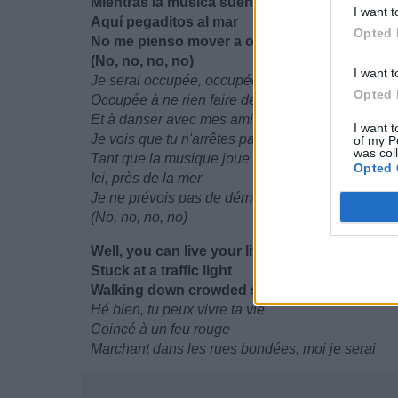
Mientras la música suene
I want t
Aquí pegaditos al mar
Opted 
No me pienso mover a otro lugar
(No, no, no, no)
I want t
Je serai occupée, occupée, nah
Opted 
Occupée à ne rien faire de toute la journée
Et à danser avec mes amis
I want t
Je vois que tu n'arrêtes pas de me regarder
of my P
was col
Tant que la musique joue
Opted 
Ici, près de la mer
Je ne prévois pas de déménager dans un autre e
(No, no, no, no)
Well, you can live your life
Stuck at a traffic light
Walking down crowded streets we'll be
Hé bien, tu peux vivre ta vie
Coincé à un feu rouge
Marchant dans les rues bondées, moi je serai