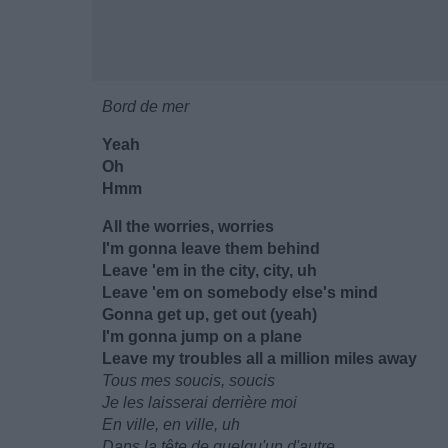
Bord de mer
Yeah
Oh
Hmm
All the worries, worries
I'm gonna leave them behind
Leave 'em in the city, city, uh
Leave 'em on somebody else's mind
Gonna get up, get out (yeah)
I'm gonna jump on a plane
Leave my troubles all a million miles away
Tous mes soucis, soucis
Je les laisserai derrière moi
En ville, en ville, uh
Dans la tête de quelqu'un d'autre