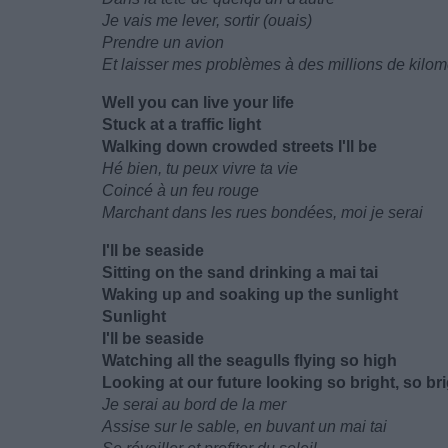
Je vais me lever, sortir (ouais)
Prendre un avion
Et laisser mes problèmes à des millions de kilom
Well you can live your life
Stuck at a traffic light
Walking down crowded streets I'll be
Hé bien, tu peux vivre ta vie
Coincé à un feu rouge
Marchant dans les rues bondées, moi je serai
I'll be seaside
Sitting on the sand drinking a mai tai
Waking up and soaking up the sunlight
Sunlight
I'll be seaside
Watching all the seagulls flying so high
Looking at our future looking so bright, so br
Je serai au bord de la mer
Assise sur le sable, en buvant un mai tai