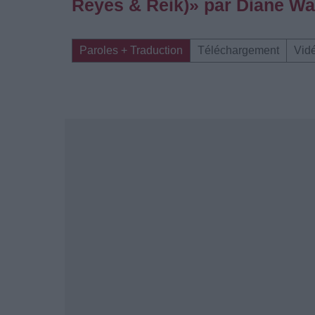
Reyes & Reik)» par Diane Wa
Paroles + Traduction
Téléchargement
Vid