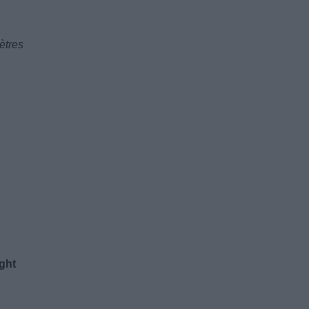
ètres
ight