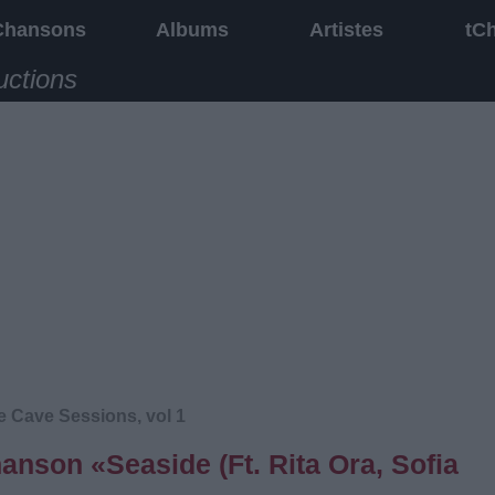
Chansons
Albums
Artistes
tC
uctions
e Cave Sessions, vol 1
hanson «Seaside (Ft. Rita Ora, Sofia