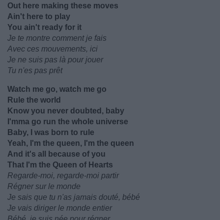
Out here making these moves
Ain't here to play
You ain't ready for it
Je te montre comment je fais
Avec ces mouvements, ici
Je ne suis pas là pour jouer
Tu n'es pas prêt
Watch me go, watch me go
Rule the world
Know you never doubted, baby
I'mma go run the whole universe
Baby, I was born to rule
Yeah, I'm the queen, I'm the queen
And it's all because of you
That I'm the Queen of Hearts
Regarde-moi, regarde-moi partir
Régner sur le monde
Je sais que tu n'as jamais douté, bébé
Je vais diriger le monde entier
Bébé, je suis née pour régner