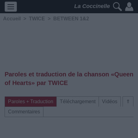
La Coccinelle
Accueil
>
TWICE
>
BETWEEN 1&2
Paroles et traduction de la chanson «Queen
of Hearts» par TWICE
Paroles + Traduction
Téléchargement
Vidéos
⇑
Commentaires