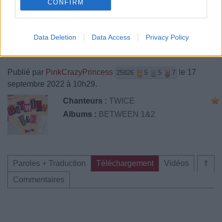
CONFIRM
Data Deletion
Data Access
Privacy Policy
Publié par
PinkCrazyPrincess
le 17
25826
5
5
7
septembre 2022 à 10h29.
Chanteurs :
TWICE
Albums :
BETWEEN 1&2
Paroles + Traduction
Téléchargement
Vidéos
⇑
Commentaires