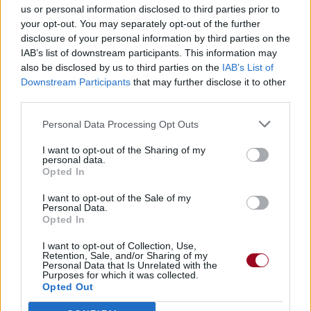
Alors, merci pour les souvenirs
us or personal information disclosed to third parties prior to
C'est grâce à vous que je suis la reine des cœurs
your opt-out. You may separately opt-out of the further
disclosure of your personal information by third parties on the
__________
IAB’s list of downstream participants. This information may
also be disclosed by us to third parties on the
IAB’s List of
Dans cette chanson, les Twice remercient leurs fans de les
Downstream Participants
that may further disclose it to other
avoir aidées à avancer dans leur carrière ainsi que dans
third parties.
leur vie personnelle, et de les avoir menées jusqu'au
sommet.
Personal Data Processing Opt Outs
I want to opt-out of the Sharing of my
personal data.
Opted In
I want to opt-out of the Sale of my
Personal Data.
Opted In
I want to opt-out of Collection, Use,
Retention, Sale, and/or Sharing of my
Personal Data that Is Unrelated with the
Purposes for which it was collected.
Opted Out