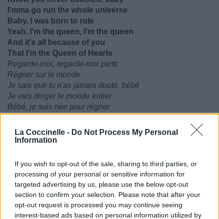
I'mma go run the whole universe
Baby, I was born to rule
Yeah, I'm the queen, I'm the queen
And it's all because of you
That I'm the Queen of Hearts
Regarde-moi, regarde-moi partir
Régner sur le monde
Je sais que tu n'as jamais douté, bébé
Je vais diriger le monde entier
Bébé, je suis née pour régner
Ouais, je suis la reine, je suis la reine
Et tout ça, c'est grâce à toi
La Coccinelle -
Do Not Process My Personal
Que je suis la reine des coeurs
Information
So thank you for the memories
If you wish to opt-out of the sale, sharing to third parties, or
You're all the ones who made me
processing of your personal or sensitive information for
So thank you for the memories
targeted advertising by us, please use the below opt-out
That I'm the Queen of Hearts
section to confirm your selection. Please note that after your
Alors merci pour les souvenirs
opt-out request is processed you may continue seeing
Vous êtes ceux qui avez fait de moi ce que je suis
interest-based ads based on personal information utilized by