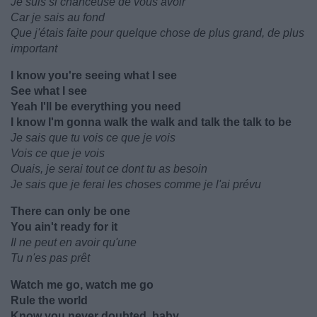
Je suis si chanceuse de vous avoir
Car je sais au fond
Que j'étais faite pour quelque chose de plus grand, de plus
important
I know you're seeing what I see
See what I see
Yeah I'll be everything you need
I know I'm gonna walk the walk and talk the talk to be
Je sais que tu vois ce que je vois
Vois ce que je vois
Ouais, je serai tout ce dont tu as besoin
Je sais que je ferai les choses comme je l'ai prévu
There can only be one
You ain't ready for it
Il ne peut en avoir qu'une
Tu n'es pas prêt
Watch me go, watch me go
Rule the world
Know you never doubted, baby