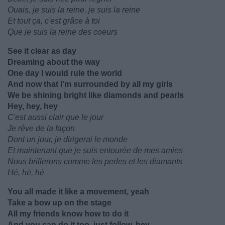
Ouais, je suis la reine, je suis la reine
Et tout ça, c'est grâce à toi
Que je suis la reine des coeurs
See it clear as day
Dreaming about the way
One day I would rule the world
And now that I'm surrounded by all my girls
We be shining bright like diamonds and pearls
Hey, hey, hey
C'est aussi clair que le jour
Je rêve de la façon
Dont un jour, je dirigerai le monde
Et maintenant que je suis entourée de mes amies
Nous brillerons comme les perles et les diamants
Hé, hé, hé
You all made it like a movement, yeah
Take a bow up on the stage
All my friends know how to do it
And you can do it too, just follow, hey