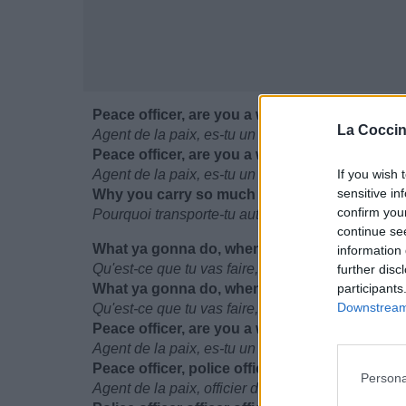
Peace officer, are you a warrior ?
La Coccin
Agent de la paix, es-tu un guerrier ?
Peace officer, are you a war monger, monger 
Agent de la paix, es-tu un marchand de guerre, 
If you wish 
sensitive in
Why you carry so much ammunition more than a
confirm you
Pourquoi transporte-tu autant de munitions qu'un
continue se
What ya gonna do, when there's no more gun
information 
Qu'est-ce que tu vas faire, quand il n'y aura plus
further disc
What ya gonna do, when there's no more bab
participants
Downstream 
Qu'est-ce que tu vas faire, quand il n'y aura plus
Peace officer, are you a warrior, warrior, warrio
Agent de la paix, es-tu un guerrier, guerrier, guerr
Peace officer, police officer
Persona
Agent de la paix, officier de police