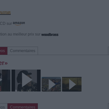
e CD sur
ion au meilleur prix sur
éos
Commentaires
er»
éos
Commentaires