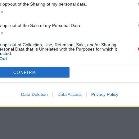
o opt-out of the Sharing of my personal data.
In
o opt-out of the Sale of my Personal Data.
In
o opt-out of Collection, Use, Retention, Sale, and/or Sharing
officer
ersonal Data that Is Unrelated with the Purposes for which it
 agent de la paix
lected.
Out
CONFIRM
Data Deletion
Data Access
Privacy Policy