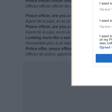
Police officer officer officer
I want t
Officier officier officier de police
Opted 
Peace officer, are you a warrior, warrior ?
I want t
Agent de la paix, es-tu un guerrier, guerrier ?
Peace officer, are you a war monger ?
Opted 
Agent de la paix, es-tu un marchand de guerre ?
I want t
Looking more like a war monger than a peace 
of my P
Ressemble plus à un marchand de guerre qu'à un
was col
Opted 
Police offer, peace officer
Officier de police, agent de la paix