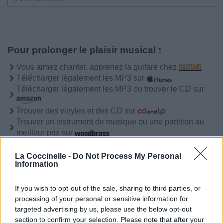
Pour prolonger le plaisir musical :
Vous aimez chanter, apprenez la guitare chez
Télécharger légalement les MP3 sur
Télécharger légalement les MP3 ou trouver le CD sur
Trouver des vinyles et des CD sur
Trouver un instrument de musique ou une partition au
meilleur prix sur
La Coccinelle -
Do Not Process My Personal
Information
Paroles
Téléchargement
Vidéos
⇑
Commentaires
If you wish to opt-out of the sale, sharing to third parties, or
processing of your personal or sensitive information for
Voir la vidéo de «J'ai Vécu»
targeted advertising by us, please use the below opt-out
section to confirm your selection. Please note that after your