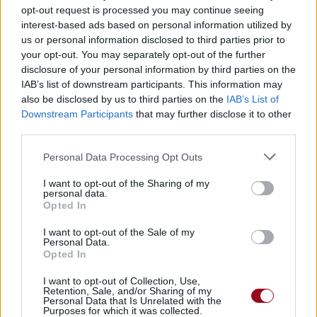
opt-out request is processed you may continue seeing
interest-based ads based on personal information utilized by
us or personal information disclosed to third parties prior to
your opt-out. You may separately opt-out of the further
disclosure of your personal information by third parties on the
IAB’s list of downstream participants. This information may
also be disclosed by us to third parties on the
IAB’s List of
Downstream Participants
that may further disclose it to other
third parties.
Personal Data Processing Opt Outs
Paroles
Téléchargement
Vidéos
⇑
I want to opt-out of the Sharing of my
Commentaires
personal data.
Opted In
I want to opt-out of the Sale of my
Dire «merci» pour cette traduction
Corriger une erreur
Personal Data.
Opted In
I want to opt-out of Collection, Use,
Retention, Sale, and/or Sharing of my
Personal Data that Is Unrelated with the
Purposes for which it was collected.