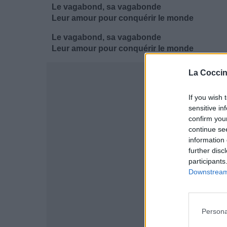
Le vagabond, sa vagabonde
Leur amour pour conquérir le monde
Le vagabond, sa vagabonde
Leur amour pour conquérir le monde
La Coccin
If you wish 
sensitive in
confirm you
continue se
information 
further disc
participants
Downstream 
Persona