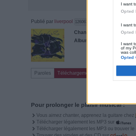
I want t
Opted 
Publié par
liverpool
le 24 sep
126067
4
5
7
I want t
Chanteurs :
Claude Nougar
Opted 
Albums :
Chansongs
I want t
of my P
was col
Opted 
Paroles
Téléchargement
Vidéos
Comme
Pour prolonger le plaisir musical :
Vous aimez chanter, apprenez la guitare chez
Télécharger légalement les MP3 sur
Télécharger légalement les MP3 ou trouver l
Trouver des vinyles et des CD sur