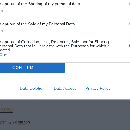
o opt-out of the Sharing of my personal data.
In
tembre 2022 à 6h32.
o opt-out of the Sale of my Personal Data.
o
In
o opt-out of Collection, Use, Retention, Sale, and/or Sharing
ersonal Data that Is Unrelated with the Purposes for which it
lected.
Out
CONFIRM
ntaires
Data Deletion
Data Access
Privacy Policy
e CD sur