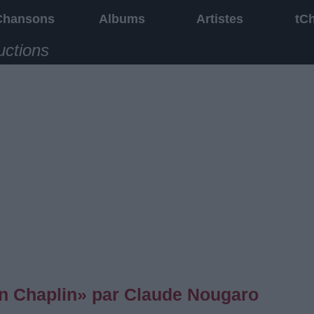
Chansons
Albums
Artistes
tC
uctions
n Chaplin» par Claude Nougaro