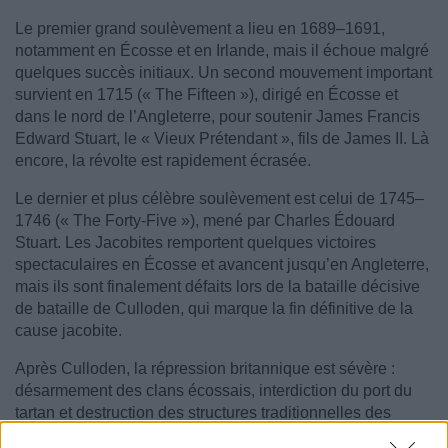
Le premier grand soulèvement a lieu en 1689–1691,
notamment en Écosse et en Irlande, mais il échoue malgré
quelques succès initiaux. Un second mouvement important
survient en 1715 (« The Fifteen »), dirigé en Écosse et
dans le nord de l’Angleterre, pour soutenir James Francis
Edward Stuart, le « Vieux Prétendant », fils de James II. Là
encore, la révolte est rapidement écrasée.
Le dernier et plus célèbre soulèvement est celui de 1745–
1746 (« The Forty-Five »), mené par Charles Édouard
Stuart. Les Jacobites remportent quelques victoires
spectaculaires en Écosse et avancent jusqu’en Angleterre,
mais ils sont finalement défaits lors de la bataille décisive
de bataille de Culloden, qui marque la fin définitive de la
cause jacobite.
Après Culloden, la répression britannique est sévère :
désarmement des clans écossais, interdiction du port du
tartan et destruction des structures traditionnelles des
Highlands. Les soulèvements jacobites s’éteignent alors