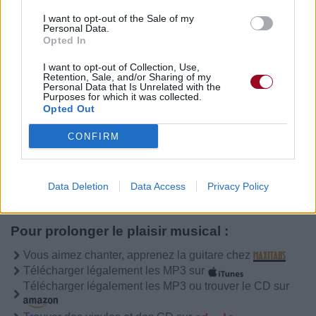
Publié par
Jean-Baptiste Dhondt
le 14
3412
1
2
5
I want to opt-out of the Sale of my
octobre 2022 à 6h39.
Personal Data.
Opted In
Chanteurs :
Grave Digger
Albums :
Tunes of War
I want to opt-out of Collection, Use,
Retention, Sale, and/or Sharing of my
Personal Data that Is Unrelated with the
Purposes for which it was collected.
Opted Out
Paroles + Traduction
Téléchargement
Vidéos
⇑
CONFIRM
Commentaires
Data Deletion
Data Access
Privacy Policy
Pour prolonger le plaisir musical :
Vous aimez chanter, apprenez la guitare chez
Télécharger légalement les MP3 sur
Télécharger légalement les MP3 ou trouver le CD sur