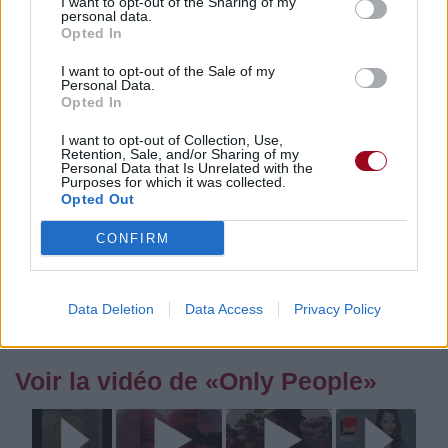
I want to opt-out of the Sharing of my
personal data.
Opted In
Pour prolonger le plaisir musical :
I want to opt-out of the Sale of my
Personal Data.
Vous aimez chanter, apprenez la guitare chez
Opted In
Télécharger légalement les MP3 sur
I want to opt-out of Collection, Use,
Télécharger légalement les MP3 ou trouver le CD sur
Retention, Sale, and/or Sharing of my
Personal Data that Is Unrelated with the
Purposes for which it was collected.
Trouver des vinyles et des CD sur
Opted Out
Trouver un instrument de musique ou une partition au
meilleur prix sur
CONFIRM
Paroles + Traduction
Téléchargement
Vidéos
⇑
Data Deletion
Data Access
Privacy Policy
Commentaires
Voir la vidéo de «Only People»