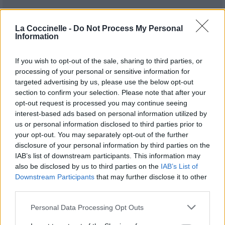
La Coccinelle -
Do Not Process My Personal
Information
If you wish to opt-out of the sale, sharing to third parties, or
processing of your personal or sensitive information for
targeted advertising by us, please use the below opt-out
section to confirm your selection. Please note that after your
Publié par
liverpool
le 20 octobre 2022
126047
4
5
7
opt-out request is processed you may continue seeing
à 7h34.
interest-based ads based on personal information utilized by
us or personal information disclosed to third parties prior to
Chanteurs :
John Lennon
your opt-out. You may separately opt-out of the further
Albums :
Mind Games
disclosure of your personal information by third parties on the
IAB’s list of downstream participants. This information may
also be disclosed by us to third parties on the
IAB’s List of
Downstream Participants
that may further disclose it to other
third parties.
Paroles + Traduction
Téléchargement
Vidéos
⇑
Commentaires
Personal Data Processing Opt Outs