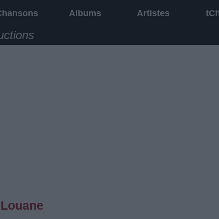
Chansons
Albums
Artistes
tC
uctions
r Louane