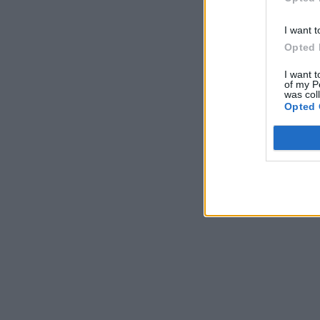
I want t
Opted 
I want t
of my P
was col
Opted 