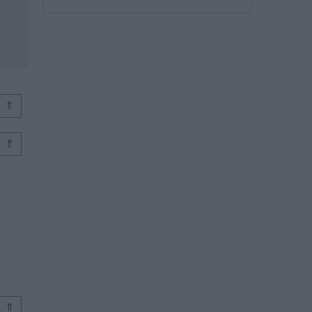
⇑
⇑
⇑