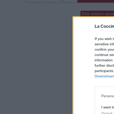
Dire «merci» pour 
La Coccin
If you wish 
sensitive in
confirm you
continue se
information 
further disc
participants
Downstream 
Persona
I want t
Opted 