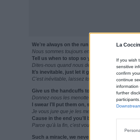
We’re always on the run but never break a sw
La Coccin
Nous sommes toujours en train de courir mais no
Tell us when to stop so you can catch your b
If you wish 
Dites-nous quand nous devons nous arrêter pour 
sensitive in
It’s inevitable, just let it go
confirm you
C'est inévitable, laissez tomber
continue se
information 
Give us the handcuffs to free your hands
further disc
Donnez-nous les menottes pour libérer vos main
participants
I swear I’ll put them on, so you might have a 
Downstream 
Je vous jure que je les mettrai, pour que vous a
Cause in the end you’ll be the, you’ll be the o
Parce qu'à la fin, c'est vous qui serez enchaîné
Persona
Such a miracle, we never stop, even when th