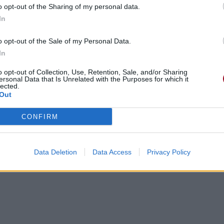
me quand le soleil nous tombe dessus.
o opt-out of the Sharing of my personal data.
In
e sun is coming down on us
me quand le soleil nous tombe dessus
o opt-out of the Sale of my Personal Data.
In
e sun is coming down on us
me quand le soleil nous tombe dessus
o opt-out of Collection, Use, Retention, Sale, and/or Sharing
ersonal Data that Is Unrelated with the Purposes for which it
lected.
Out
CONFIRM
Data Deletion
Data Access
Privacy Policy