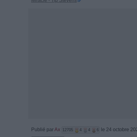
Miracle - Tip Stevens
Publié par
Ax
le 24 octobre 20
12705
4
4
6