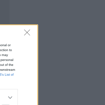
sonal or
ection to
ou may
 personal
out of the
 downstream
B’s List of