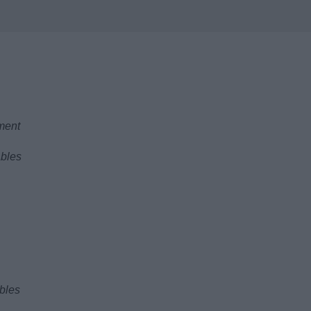
ment
ables
bles