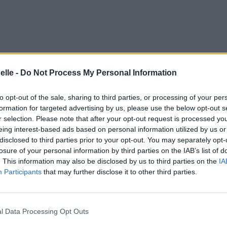
eat
elle -
Do Not Process My Personal Information
us ne transpirons jamais
reath
to opt-out of the sale, sharing to third parties, or processing of your per
que vous puissiez reprendre votre souffle.
formation for targeted advertising by us, please use the below opt-out s
r selection. Please note that after your opt-out request is processed y
eing interest-based ads based on personal information utilized by us or
disclosed to third parties prior to your opt-out. You may separately opt-
losure of your personal information by third parties on the IAB’s list of
s.
. This information may also be disclosed by us to third parties on the
IA
chance
Participants
that may further disclose it to other third parties.
yez une chance.
ne in chains
l Data Processing Opt Outs
e sun is coming down on us