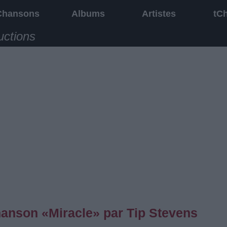
Chansons
Albums
Artistes
tC
uctions
chanson «Miracle» par Tip Stevens