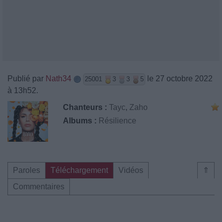
Publié par
Nath34
le 27 octobre 2022
25001
3
3
5
à 13h52.
Chanteurs :
Tayc
,
Zaho
Albums :
Résilience
Paroles
Téléchargement
Vidéos
⇑
Commentaires