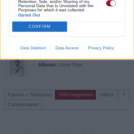
Retention, Sale, and/or Sharing of my
Personal Data that Is Unrelated with the
Purposes for which it was collected.
Opted Out
CONFIRM
Publié par
wrexking
le 29 octobre 2022
11865
3
3
6
à 7h45.
Data Deletion
Data Access
Privacy Policy
Chanteurs :
Bleachers
Albums :
Gone Now
Paroles + Traduction
Téléchargement
Vidéos
⇑
Commentaires