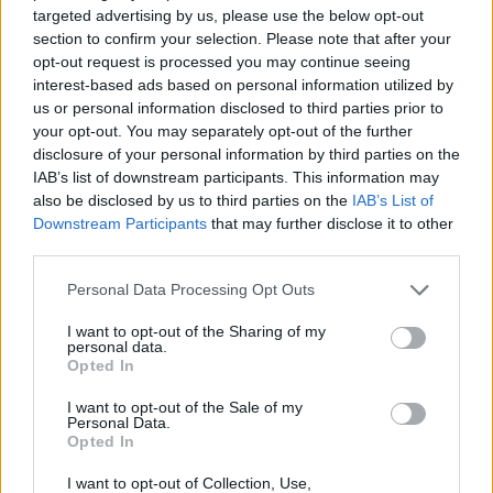
Just don’t take the money
targeted advertising by us, please use the below opt-out
Juste, ne prends pas l’argent
section to confirm your selection. Please note that after your
Just don’t take the money
opt-out request is processed you may continue seeing
Juste, ne prends pas l’argent
interest-based ads based on personal information utilized by
Just don’t take the money
us or personal information disclosed to third parties prior to
Juste, ne prends pas l’argent
your opt-out. You may separately opt-out of the further
Just don’t take the money
disclosure of your personal information by third parties on the
Juste, ne prends pas l’argent
IAB’s list of downstream participants. This information may
also be disclosed by us to third parties on the
IAB’s List of
Downstream Participants
that may further disclose it to other
third parties.
Personal Data Processing Opt Outs
I want to opt-out of the Sharing of my
personal data.
Opted In
I want to opt-out of the Sale of my
Personal Data.
Opted In
I want to opt-out of Collection, Use,