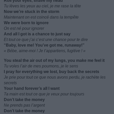
Roll your eyes, shave my head
Tu lèves les yeux au ciel, je me rase la tête
Now we’re stuck in the storm
Maintenant on est coincé dans la tempête
We were born to ignore
On est né pour ignorer
And all I got is a chance to just say
Et tout ce que j’ai c’est une chance pour te dire
“Baby, love me! You’ve got me, runaway!”
« Bébe, aime-moi ! Je t’appartiens, fugitive ! »
You steal the air out of my lungs, you make me feel it
Tu voles l’air de mes poumons, je le sens
I pray for everything we lost, buy back the secrets
Je prie pour tout ce que nous avons perdu, je rachète les
secrets
Your hand forever’s all I want
Ta main est tout ce que je veux pour toujours
Don’t take the money
Ne prends pas l’argent
Don’t take the money