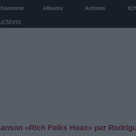
Chansons
Albums
Artistes
tC
uctions
chanson «Rich Folks Hoax» par Rodrig