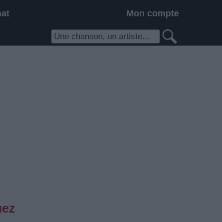
hat
Mon compte
uez