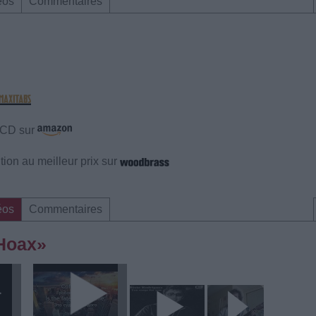
éos
Commentaires
e CD sur
ion au meilleur prix sur
éos
Commentaires
 Hoax»