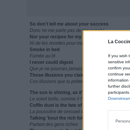
So don't tell me about your success
Donc ne me parle pas de ton succès
Nor your recipes for my happiness
La Coccin
Ni de tes recettes pour mon bonheur
Smoke in bed
Fumée au lit
If you wish 
sensitive in
I never could digest
confirm you
Que je ne pourrais jamais digérer
continue se
Those illusions you claim to have going
information 
Ces illusions que tu prétends avoir fait disparaîtr
further disc
The sun is shining, as it's always done
participants
Downstream 
Le soleil brille, comme il l'a toujours fait
Coffin dust is the fate of everyone
La poussière de cercueil est le destin de tout le
Talking 'bout the rich folks
Persona
Parlant des gens riches