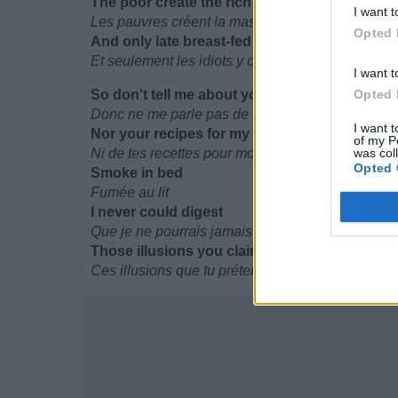
The poor create the rich hoax
I want t
Les pauvres créent la mascarade des riches
Opted 
And only late breast-fed fools believe it.
Et seulement les idiots y croient
I want t
So don't tell me about your success
Opted 
Donc ne me parle pas de ton succès
I want t
Nor your recipes for my happiness
of my P
Ni de tes recettes pour mon bonheur
was col
Opted 
Smoke in bed
Fumée au lit
I never could digest
Que je ne pourrais jamais digérer
Those illusions you claim to have going
Ces illusions que tu prétends avoir fait disparaîtr