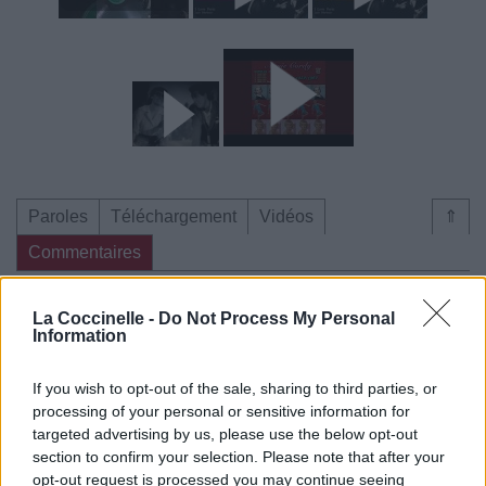
Paroles
Téléchargement
Vidéos
⇑
Commentaires
Dire «merci» pour cette traduction
Corriger une erreur
La Coccinelle -
Do Not Process My Personal
Information
If you wish to opt-out of the sale, sharing to third parties, or
processing of your personal or sensitive information for
targeted advertising by us, please use the below opt-out
section to confirm your selection. Please note that after your
opt-out request is processed you may continue seeing