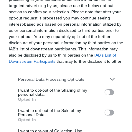
Chanteurs originaux :
Neil Young
targeted advertising by us, please use the below opt-out
Albums :
World Record
section to confirm your selection. Please note that after your
opt-out request is processed you may continue seeing
interest-based ads based on personal information utilized by
us or personal information disclosed to third parties prior to
Paroles + Traduction
Téléchargement
Vidéos
⇑
your opt-out. You may separately opt-out of the further
Commentaires
disclosure of your personal information by third parties on the
IAB’s list of downstream participants. This information may
also be disclosed by us to third parties on the
IAB’s List of
Downstream Participants
that may further disclose it to other
third parties.
Pour prolonger le plaisir musical :
Personal Data Processing Opt Outs
Vous aimez chanter, apprenez la guitare chez
Télécharger légalement les MP3 sur
I want to opt-out of the Sharing of my
personal data.
Télécharger légalement les MP3 ou trouver le CD sur
Opted In
Trouver des vinyles et des CD sur
I want to opt-out of the Sale of my
Personal Data.
Trouver un instrument de musique ou une partition au
Opted In
meilleur prix sur
I want to opt-out of Collection, Use,