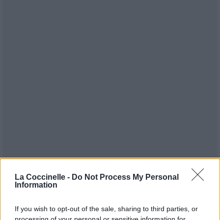
Publié par
Billenplum
le 13 janvier
13284
3
4
7
La Coccinelle -
Do Not Process My Personal
Information
2023 à 17h19.
Compositeurs :
Neil Young
If you wish to opt-out of the sale, sharing to third parties, or
Auteurs :
Neil Young
processing of your personal or sensitive information for