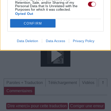
Retention, Sale, and/or Sharing of my
Personal Data that Is Unrelated with the
Paroles + Traduction
Téléchargement
Vidéos
⇑
Purposes for which it was collected.
Opted Out
Commentaires
CONFIRM
Voir la vidéo de «The World (Is In
Trouble Now)»
Data Deletion
Data Access
Privacy Policy
Paroles + Traduction
Téléchargement
Vidéos
⇑
Commentaires
Dire «merci» pour cette traduction
Corriger une erreur