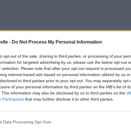
nd
é
elle -
Do Not Process My Personal Information
to opt-out of the sale, sharing to third parties, or processing of your per
formation for targeted advertising by us, please use the below opt-out s
ères
r selection. Please note that after your opt-out request is processed y
's too late
eing interest-based ads based on personal information utilized by us or
diraient qu'il est trop tard
disclosed to third parties prior to your opt-out. You may separately opt-
losure of your personal information by third parties on the IAB’s list of
. This information may also be disclosed by us to third parties on the
IA
Participants
that may further disclose it to other third parties.
l Data Processing Opt Outs