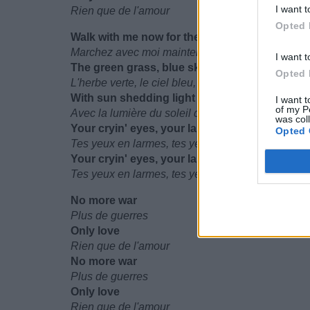
I want t
Rien que de l'amour
Opted 
Walk with me now for the children of the futur
Marchez avec moi maintenant pour les enfants du
I want t
The green grass, blue sky, clear water future
Opted 
L'herbe verte, le ciel bleu, l'eau claire du futur
With sun shedding light through a flicker in y
I want t
of my P
Avec la lumière du soleil dans l'éclat de tes yeux
was col
Your cryin' eyes, your laughin' eyes
Opted 
Tes yeux en larmes, tes yeux rieurs
Your cryin' eyes, your laughin' eyes
Tes yeux en larmes, tes yeux rieurs
No more war
Plus de guerres
Only love
Rien que de l'amour
No more war
Plus de guerres
Only love
Rien que de l'amour