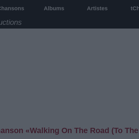
Chansons
Albums
Artistes
tC
uctions
 chanson «Walking On The Road (To The