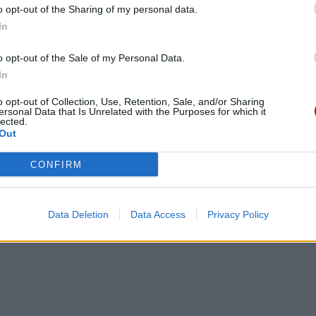
o opt-out of the Sharing of my personal data.
In
e
 futur
o opt-out of the Sale of my Personal Data.
In
our laughin' eyes
o opt-out of Collection, Use, Retention, Sale, and/or Sharing
ersonal Data that Is Unrelated with the Purposes for which it
 rieurs
lected.
Out
CONFIRM
Data Deletion
Data Access
Privacy Policy