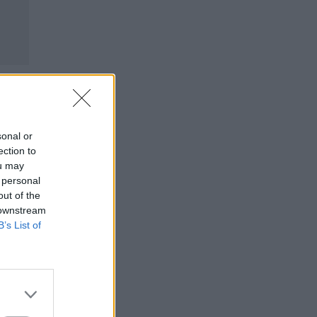
sonal or
ection to
ou may
 personal
out of the
 downstream
B’s List of