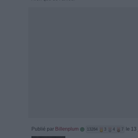
Publié par
Billenplum
le 13 
13284
3
4
7