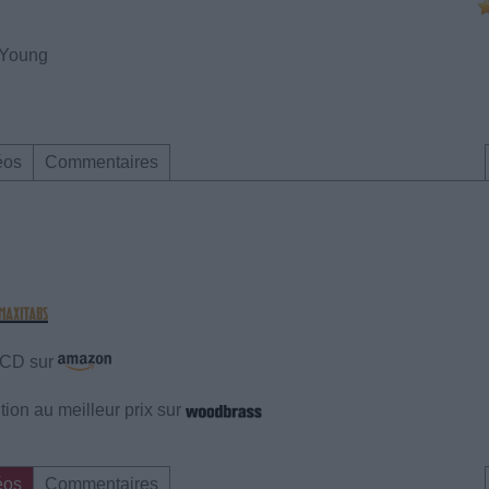
 Young
éos
Commentaires
e CD sur
ion au meilleur prix sur
éos
Commentaires