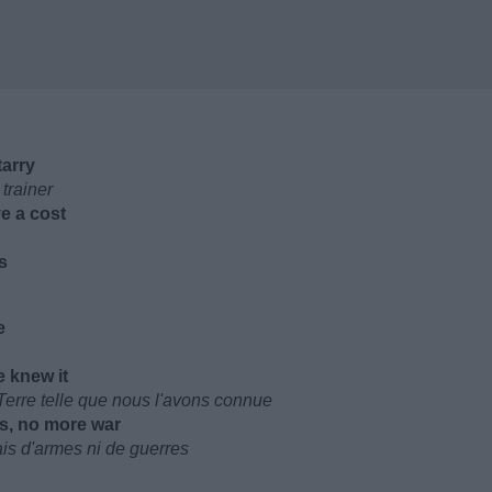
tarry
trainer
e a cost
s
e
e knew it
Terre telle que nous l'avons connue
ns, no more war
is d'armes ni de guerres