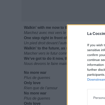
Walkin' with me now to the future of all manki
Marchez avec moi vers le futur de toute l'humanit
La Coccin
One step right in front of the other
Un pied droit devant l'autre
If you wish 
Walkin' to the future, as sisters and brothers
sensitive in
Marcher vers le futur comme des sœurs et des fr
confirm you
We've got to do it now, though some may say it
continue se
Nous devons le faire maintenant, même si certains 
information 
further disc
No more war
participants
Plus de guerres
Downstream 
Only love
Rien que de l'amour
No more war
Persona
Plus de guerres
Only love