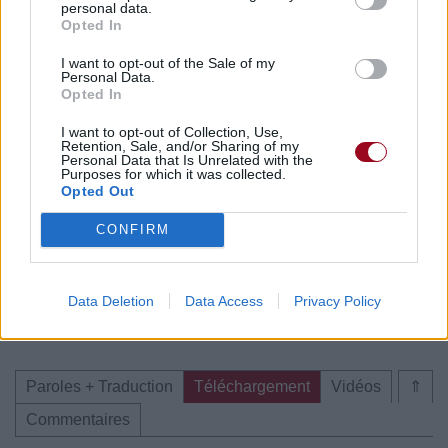
personal data.
Opted In
I want to opt-out of the Sale of my
Personal Data.
Opted In
I want to opt-out of Collection, Use,
Retention, Sale, and/or Sharing of my
Personal Data that Is Unrelated with the
Purposes for which it was collected.
Opted Out
Publié par
KCheu
le 19 janvier 2023 à
55178
3
4
6
7h37.
CONFIRM
Chanteurs :
Fall Out Boy
Albums :
So Much (For) Stardust
Data Deletion
Data Access
Privacy Policy
Paroles + Traduction
Téléchargement
Vidéos
⇑
Commentaires