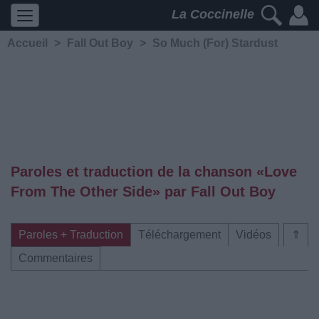
La Coccinelle
Accueil
>
Fall Out Boy
>
So Much (For) Stardust
Paroles et traduction de la chanson «Love
From The Other Side» par Fall Out Boy
Paroles + Traduction
Téléchargement
Vidéos
⇑
Commentaires