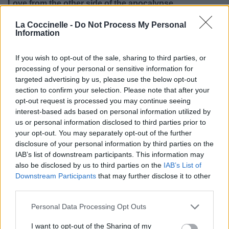
Love from the other side of the apocalypse
And I just about snapped, don't look back
La Coccinelle -
Do Not Process My Personal
Every lover's got a little dagger in their hand
Information
Sending my love
Sending my love
If you wish to opt-out of the sale, sharing to third parties, or
Je t'envoie mon amour de l'autre côté de l'apocalypse.
processing of your personal or sensitive information for
Et j'ai failli craquer, ne regarde pas en arrière.
targeted advertising by us, please use the below opt-out
Tous les amoureux ont une petite dague dans la main.
section to confirm your selection. Please note that after your
De l'amour de l'autre côté de l'apocalypse
opt-out request is processed you may continue seeing
Et j'ai failli craquer, ne regarde pas en arrière
interest-based ads based on personal information utilized by
Tous les amoureux ont un petit poignard dans la main
us or personal information disclosed to third parties prior to
your opt-out. You may separately opt-out of the further
disclosure of your personal information by third parties on the
IAB’s list of downstream participants. This information may
also be disclosed by us to third parties on the
IAB’s List of
Downstream Participants
that may further disclose it to other
third parties.
Personal Data Processing Opt Outs
I want to opt-out of the Sharing of my