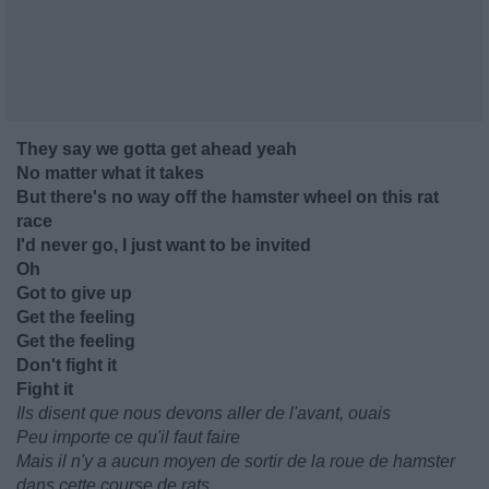
They say we gotta get ahead yeah
No matter what it takes
But there's no way off the hamster wheel on this rat
race
I'd never go, I just want to be invited
Oh
Got to give up
Get the feeling
Get the feeling
Don't fight it
Fight it
Ils disent que nous devons aller de l'avant, ouais
Peu importe ce qu'il faut faire
Mais il n'y a aucun moyen de sortir de la roue de hamster
dans cette course de rats.