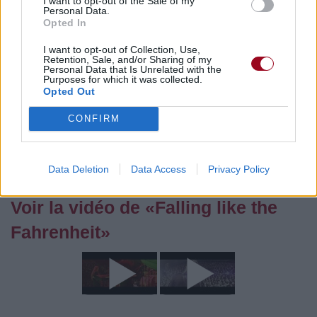
I want to opt-out of the Sale of my
Vous aimez chanter, apprenez la guitare chez
Personal Data.
Opted In
Télécharger légalement les MP3 sur
Télécharger légalement les MP3 ou trouver le CD sur
I want to opt-out of Collection, Use,
Retention, Sale, and/or Sharing of my
Personal Data that Is Unrelated with the
Trouver des vinyles et des CD sur
Purposes for which it was collected.
Trouver un instrument de musique ou une partition au
Opted Out
meilleur prix sur
CONFIRM
Paroles + Traduction
Téléchargement
Vidéos
⇑
Data Deletion
Data Access
Privacy Policy
Commentaires
Voir la vidéo de «Falling like the
Fahrenheit»