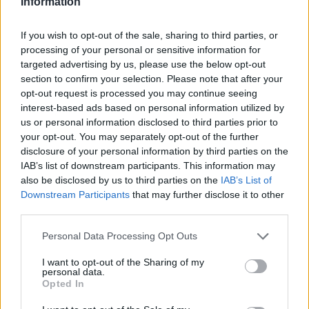
Information
If you wish to opt-out of the sale, sharing to third parties, or
processing of your personal or sensitive information for
targeted advertising by us, please use the below opt-out
Publié par
Arkhadia
le 20 janvier 2023 à
6154
2
3
5
section to confirm your selection. Please note that after your
7h27.
opt-out request is processed you may continue seeing
interest-based ads based on personal information utilized by
Chanteurs :
Kamelot
us or personal information disclosed to third parties prior to
Albums :
Silverthorn
your opt-out. You may separately opt-out of the further
disclosure of your personal information by third parties on the
IAB’s list of downstream participants. This information may
also be disclosed by us to third parties on the
IAB’s List of
Downstream Participants
that may further disclose it to other
Paroles + Traduction
Téléchargement
Vidéos
⇑
third parties.
Commentaires
Personal Data Processing Opt Outs
I want to opt-out of the Sharing of my
personal data.
Opted In
Pour prolonger le plaisir musical :