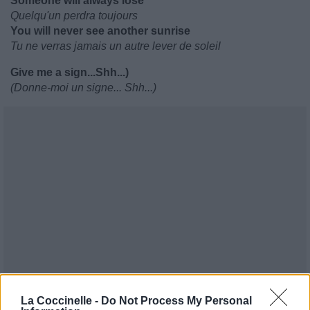
Someone will always lose
Quelqu'un perdra toujours
You will never see another sunrise
Tu ne verras jamais un autre lever de soleil
Give me a sign...Shh...)
(Donne-moi un signe... Shh...)
La Coccinelle -
Do Not Process My Personal