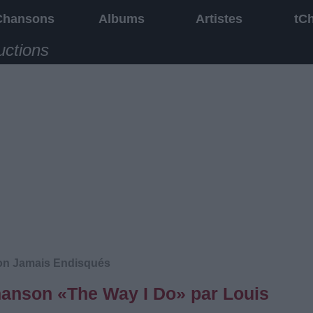
Chansons
Albums
Artistes
tC
uctions
on Jamais Endisqués
chanson «The Way I Do» par Louis