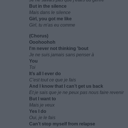
But in the silence
Mais dans le silence
Girl, you got me like
Girl, tu m'as eu comme
(Chorus)
Ooohoohoh
I'm never not thinking 'bout
Je ne suis jamais sans penser à
You
Toi
It’s all I ever do
C'est tout ce que je fais
And I know that I can’t get us back
Et je sais que je ne peux pas nous faire revenir
But I want to
Mais je veux
Yes I do
Oui, je le fais
Can’t stop myself from relapse