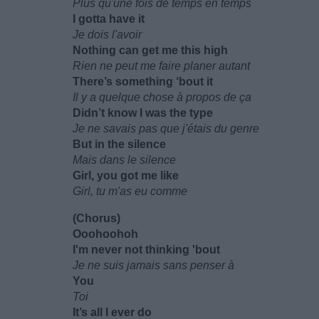
Plus qu'une fois de temps en temps
I gotta have it
Je dois l'avoir
Nothing can get me this high
Rien ne peut me faire planer autant
There’s something ‘bout it
Il y a quelque chose à propos de ça
Didn’t know I was the type
Je ne savais pas que j'étais du genre
But in the silence
Mais dans le silence
Girl, you got me like
Girl, tu m'as eu comme
(Chorus)
Ooohoohoh
I'm never not thinking 'bout
Je ne suis jamais sans penser à
You
Toi
It’s all I ever do