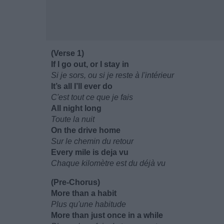
(Verse 1)
If I go out, or I stay in
Si je sors, ou si je reste à l'intérieur
It’s all I’ll ever do
C'est tout ce que je fais
All night long
Toute la nuit
On the drive home
Sur le chemin du retour
Every mile is deja vu
Chaque kilomètre est du déjà vu
(Pre-Chorus)
More than a habit
Plus qu'une habitude
More than just once in a while