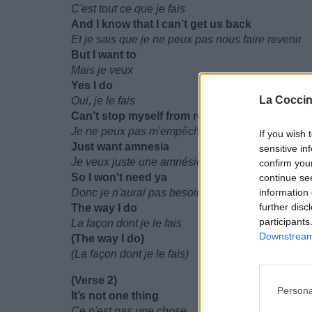
C'est tout ce que je fais
And I know that I can’t get us back
Et je sais que je ne peux pas nous faire revenir
But I want to
Mais je veux
Yes I do
La Coccin
Oui, je le fais
Can’t stop myself from relapse
Je ne peux pas m'empêcher de rechuter
If you wish 
Just want amnesia
sensitive in
Je veux juste une amnésie
confirm you
So I won't need ya
continue se
Donc je n'aurai pas besoin de toi
information 
further disc
The way I do
participants
La façon dont je le fais
Downstream 
(The way I do)
(La façon dont je le fais)
(Verse 2)
Persona
It’s not one thing
Ce n'est pas une chose