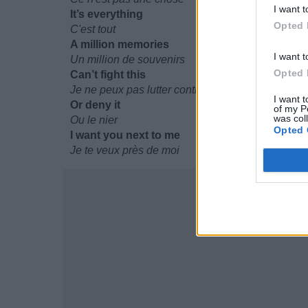
I want t
It’s everything
Opted 
C'est tout
A million memories
I want t
Un million de souvenirs
Opted 
Can’t fight this
Je ne peux pas lutter contre ça
I want t
Or deny it
of my P
was col
Ou le nier
Opted 
I want you next to me
Je te veux près de moi