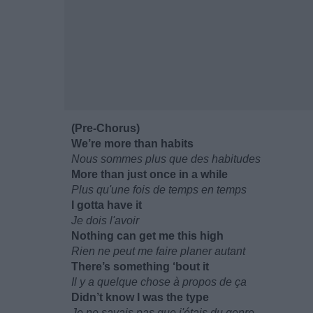
(Pre-Chorus)
We’re more than habits
Nous sommes plus que des habitudes
More than just once in a while
Plus qu'une fois de temps en temps
I gotta have it
Je dois l'avoir
Nothing can get me this high
Rien ne peut me faire planer autant
There’s something ‘bout it
Il y a quelque chose à propos de ça
Didn’t know I was the type
Je ne savais pas que j'étais du genre