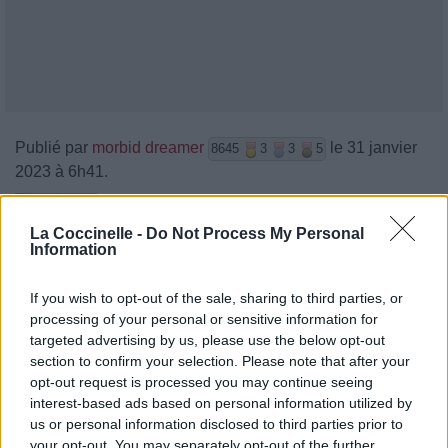
Publié par
morbid dreamer
le 31 janvier
8645
3
3
5
2023 à 6h41.
Chanteurs :
Beabadoobee
Albums :
Fake It Flowers
La Coccinelle -
Do Not Process My Personal
Information
If you wish to opt-out of the sale, sharing to third parties, or
processing of your personal or sensitive information for
Paroles + Traduction
Téléchargement
Vidéos
⇑
targeted advertising by us, please use the below opt-out
section to confirm your selection. Please note that after your
Commentaires
opt-out request is processed you may continue seeing
interest-based ads based on personal information utilized by
us or personal information disclosed to third parties prior to
your opt-out. You may separately opt-out of the further