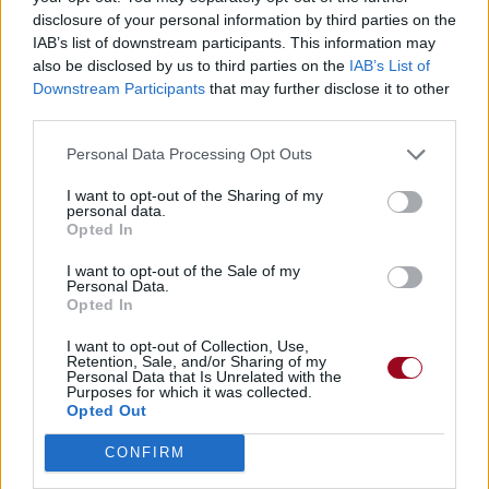
disclosure of your personal information by third parties on the
Pour prolonger le plaisir musical :
IAB’s list of downstream participants. This information may
Vous aimez chanter, apprenez la guitare chez
also be disclosed by us to third parties on the
IAB’s List of
Télécharger légalement les MP3 sur
Downstream Participants
that may further disclose it to other
Télécharger légalement les MP3 ou trouver le CD sur
third parties.
Personal Data Processing Opt Outs
Trouver des vinyles et des CD sur
Trouver un instrument de musique ou une partition au
I want to opt-out of the Sharing of my
meilleur prix sur
personal data.
Opted In
I want to opt-out of the Sale of my
Paroles + Traduction
Téléchargement
Vidéos
⇑
Personal Data.
Opted In
Commentaires
I want to opt-out of Collection, Use,
Retention, Sale, and/or Sharing of my
Voir la vidéo de «How Was Your
Personal Data that Is Unrelated with the
Purposes for which it was collected.
Day?»
Opted Out
CONFIRM