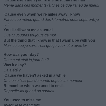
'Cause even then you're the best that I've had
Même dans ces moments-là tu es ce que j'ai eu de mieux
'Cause even when we're miles away I know
Parce que même quand des kilomètres nous séparent, je
sais
You'll still want me as usual
Que tu voudras toujours de moi
But the thing that I know is that I wanna be with you
Mais ce que je sais, c'est que je veux être avec toi
How was your day?
Comment était ta journée ?
Was it okay?
Ça a été ?
'Cause we haven't asked in a while
On ne se l'est pas demandé depuis un moment
Remember when we used to smile
Rappelle-toi quand on souriait
You used to miss me
Avant, je te manquais