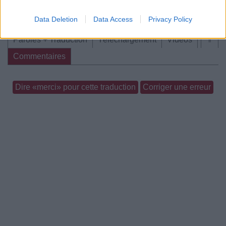
Data Deletion
Data Access
Privacy Policy
Paroles + Traduction
Téléchargement
Vidéos
⇑
Commentaires
Dire «merci» pour cette traduction
Corriger une erreur