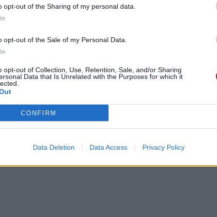
e»
o opt-out of the Sharing of my personal data.
In
o opt-out of the Sale of my Personal Data.
In
Concert/Live
o opt-out of Collection, Use, Retention, Sale, and/or Sharing
ersonal Data that Is Unrelated with the Purposes for which it
lected.
Out
ntaires
CONFIRM
cette traduction
Corriger une erreur
Data Deletion
Data Access
Privacy Policy