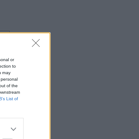
⇑
sonal or
ection to
ou may
 personal
out of the
 downstream
B’s List of
⇑