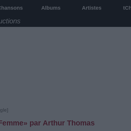
Chansons
Albums
Artistes
tC
uctions
gle]
 Femme» par Arthur Thomas