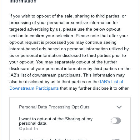
Information
Télécharger légalement les MP3 sur
Télécharger légalement les MP3 ou trouver le CD sur
If you wish to opt-out of the sale, sharing to third parties, or
Trouver des vinyles et des CD sur
processing of your personal or sensitive information for
Trouver un instrument de musique ou une partition au
targeted advertising by us, please use the below opt-out
meilleur prix sur
section to confirm your selection. Please note that after your
opt-out request is processed you may continue seeing
interest-based ads based on personal information utilized by
us or personal information disclosed to third parties prior to
Paroles
Téléchargement
Vidéos
⇑
your opt-out. You may separately opt-out of the further
Commentaires
disclosure of your personal information by third parties on the
IAB’s list of downstream participants. This information may
Voir la vidéo de «L'internationale
also be disclosed by us to third parties on the
IAB’s List of
Downstream Participants
that may further disclose it to other
2022»
third parties.
Personal Data Processing Opt Outs
I want to opt-out of the Sharing of my
personal data.
Opted In
Concert/Live
Chanson sans vidéo
Concert/Live