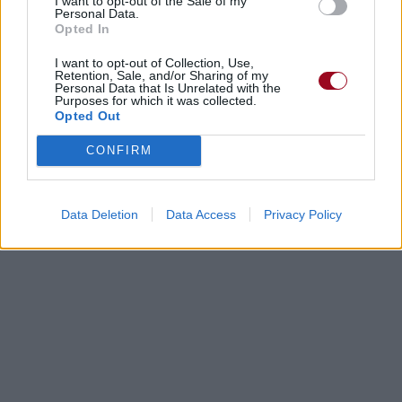
I want to opt-out of the Sale of my
Personal Data.
Opted In
Paroles
Téléchargement
Vidéos
⇑
Commentaires
I want to opt-out of Collection, Use,
Retention, Sale, and/or Sharing of my
Personal Data that Is Unrelated with the
Purposes for which it was collected.
Dire «merci» pour cette traduction
Corriger une erreur
Opted Out
CONFIRM
Data Deletion
Data Access
Privacy Policy