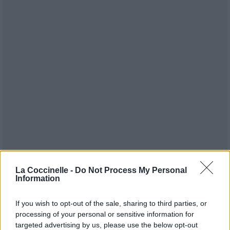
La Coccinelle -
Do Not Process My Personal
Information
Publié par
KCheu
le 28 février 2023 à
55178
3
4
6
6h17.
If you wish to opt-out of the sale, sharing to third parties, or
Chanteurs :
Pink
processing of your personal or sensitive information for
Albums :
TRUSTFALL
targeted advertising by us, please use the below opt-out