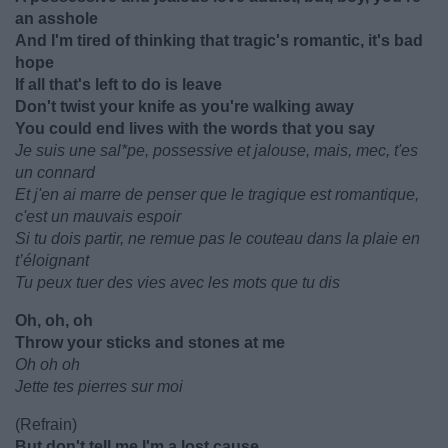
an asshole
And I'm tired of thinking that tragic's romantic, it's bad
hope
If all that's left to do is leave
Don't twist your knife as you're walking away
You could end lives with the words that you say
Je suis une sal*pe, possessive et jalouse, mais, mec, t'es
un connard
Et j'en ai marre de penser que le tragique est romantique,
c'est un mauvais espoir
Si tu dois partir, ne remue pas le couteau dans la plaie en
t’éloignant
Tu peux tuer des vies avec les mots que tu dis
Oh, oh, oh
Throw your sticks and stones at me
Oh oh oh
Jette tes pierres sur moi
(Refrain)
But don't tell me I'm a lost cause