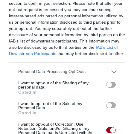
section to confirm your selection. Please note that after your
opt-out request is processed you may continue seeing
interest-based ads based on personal information utilized by
us or personal information disclosed to third parties prior to
Paroles + Traduction
Téléchargement
Vidéos
⇑
your opt-out. You may separately opt-out of the further
disclosure of your personal information by third parties on the
Commentaires
IAB’s list of downstream participants. This information may
also be disclosed by us to third parties on the
IAB’s List of
Downstream Participants
that may further disclose it to other
third parties.
Pour prolonger le plaisir musical :
Personal Data Processing Opt Outs
Vous aimez chanter, apprenez la guitare chez
I want to opt-out of the Sharing of my
Télécharger légalement les MP3 sur
personal data.
Télécharger légalement les MP3 ou trouver le CD sur
Opted In
Trouver des vinyles et des CD sur
I want to opt-out of the Sale of my
Personal Data.
Trouver un instrument de musique ou une partition au
Opted In
meilleur prix sur
I want to opt-out of Collection, Use,
Retention, Sale, and/or Sharing of my
Personal Data that Is Unrelated with the