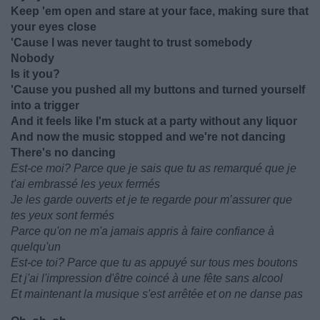
Keep 'em open and stare at your face, making sure that
your eyes close
'Cause I was never taught to trust somebody
Nobody
Is it you?
'Cause you pushed all my buttons and turned yourself
into a trigger
And it feels like I'm stuck at a party without any liquor
And now the music stopped and we're not dancing
There's no dancing
Est-ce moi? Parce que je sais que tu as remarqué que je
t'ai embrassé les yeux fermés
Je les garde ouverts et je te regarde pour m’assurer que
tes yeux sont fermés
Parce qu'on ne m'a jamais appris à faire confiance à
quelqu'un
Est-ce toi? Parce que tu as appuyé sur tous mes boutons
Et j'ai l'impression d'être coincé à une fête sans alcool
Et maintenant la musique s'est arrêtée et on ne danse pas