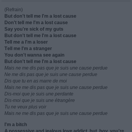
(Refrain)
But don't tell me I'm a lost cause
Don't tell me I'm a lost cause
Say you're sick of my guts
But don't tell me I'm a lost causе
Tell me a I'm a loser
Tеll me I'm a stranger
You don't wanna see again
But don't tell me I'm a lost cause
Mais ne me dis pas que je suis une cause perdue
Ne me dis pas que je suis une cause perdue
Dis que tu en as marre de moi
Mais ne me dis pas que je suis une cause perdue
Dis-moi que je suis une perdante
Dis-moi que je suis une étrangère
Tu ne veux plus voir
Mais ne me dis pas que je suis une cause perdue
I'm a bitch
A possessive and jealous love addict, but, boy, you're