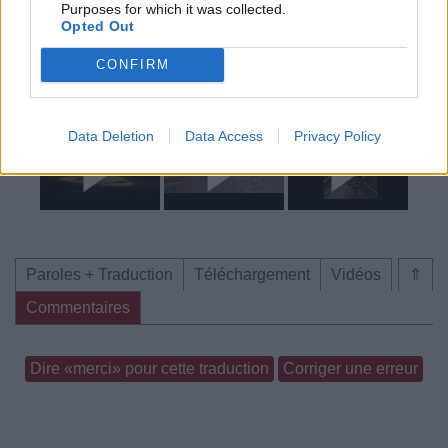
Purposes for which it was collected.
Paroles + Traduction
Téléchargement
Vidéos
⇑
Opted Out
Commentaires
CONFIRM
Voir la vidéo de «Lost Cause»
Data Deletion
Data Access
Privacy Policy
Paroles + Traduction
Téléchargement
Vidéos
⇑
Commentaires
Dire «merci» pour cette traduction
Corriger une erreur