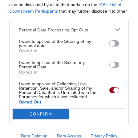
also be disclosed by us to third parties on the
IAB’s List of
Paroles + Traduction
Téléchargement
Vidéos
⇑
Downstream Participants
that may further disclose it to other
Commentaires
third parties.
Voir la vidéo de «Summer In Her
Personal Data Processing Opt Outs
Eyes»
I want to opt-out of the Sharing of my
personal data.
Opted In
I want to opt-out of the Sale of my
Personal Data.
Opted In
Chanson sans vidéo
I want to opt-out of Collection, Use,
Retention, Sale, and/or Sharing of my
Personal Data that Is Unrelated with the
Purposes for which it was collected.
Opted Out
CONFIRM
Paroles + Traduction
Téléchargement
Vidéos
⇑
Data Deletion
Data Access
Privacy Policy