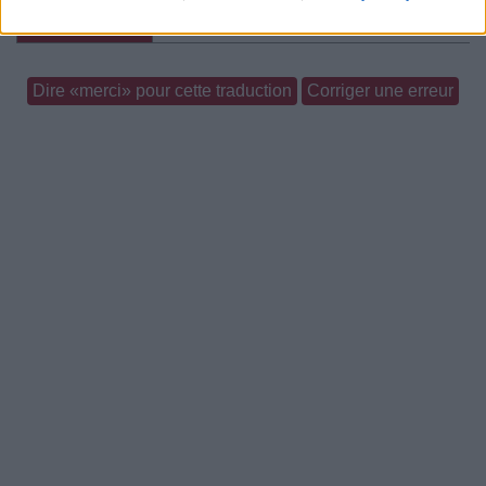
Commentaires
Dire «merci» pour cette traduction
Corriger une erreur