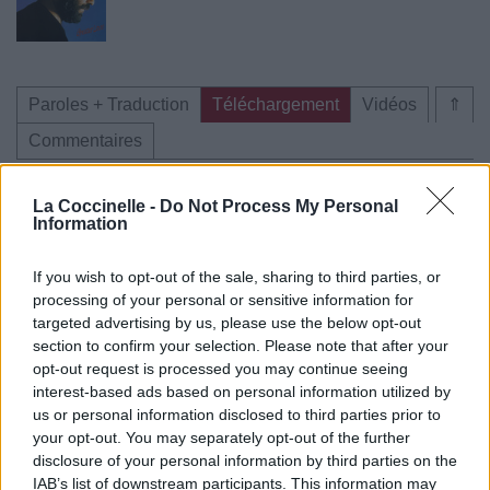
Paroles + Traduction
Téléchargement
Vidéos
⇑
Commentaires
La Coccinelle -
Do Not Process My Personal
Information
Pour prolonger le plaisir musical :
If you wish to opt-out of the sale, sharing to third parties, or
Vous aimez chanter, apprenez la guitare chez
processing of your personal or sensitive information for
Télécharger légalement les MP3 sur
targeted advertising by us, please use the below opt-out
Télécharger légalement les MP3 ou trouver le CD sur
section to confirm your selection. Please note that after your
opt-out request is processed you may continue seeing
Trouver des vinyles et des CD sur
interest-based ads based on personal information utilized by
Trouver un instrument de musique ou une partition au
us or personal information disclosed to third parties prior to
meilleur prix sur
your opt-out. You may separately opt-out of the further
disclosure of your personal information by third parties on the
IAB’s list of downstream participants. This information may