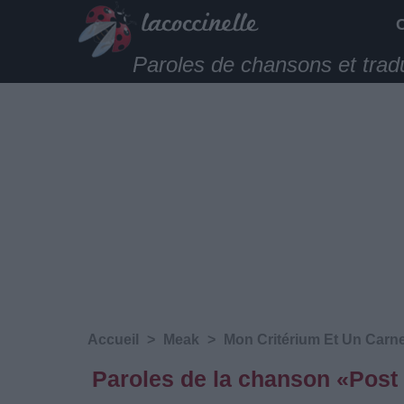
Paroles de chansons et trad
Accueil
>
Meak
>
Mon Critérium Et Un Carne
Paroles de la chanson «Post