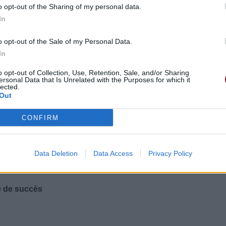
o opt-out of the Sharing of my personal data.
In
o opt-out of the Sale of my Personal Data.
In
o opt-out of Collection, Use, Retention, Sale, and/or Sharing
ersonal Data that Is Unrelated with the Purposes for which it
lected.
Out
CONFIRM
dition
on
Data Deletion
Data Access
Privacy Policy
e de succès