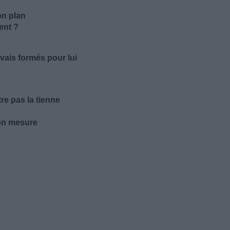
on plan
ent ?
avais formés pour lui
tre pas la tienne
'on mesure