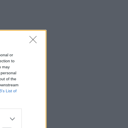
sonal or
ection to
ou may
 personal
out of the
 downstream
B’s List of