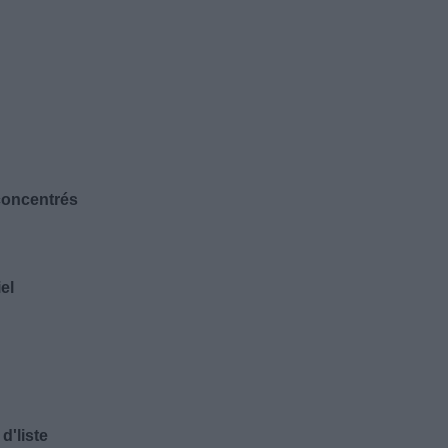
 concentrés
el
d'liste