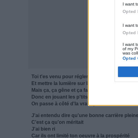
I want t
Opted 
I want t
Opted 
I want t
of my P
was col
Opted 
Toi t'es venu pour régler le problème de fond
Et mettre la lumière sur la misère de notre con
Mais ça, ça gêne et ça fait mauvaise impressi
Donc en jouant les p'tits médecins
On passe à côté d'la vraie guérison
J'ai entendu dire qu'une bonne carrière plein
C'est ça qu'on méritait
J'ai bien ri
Car ils ont limité ton oeuvre à la prospérité