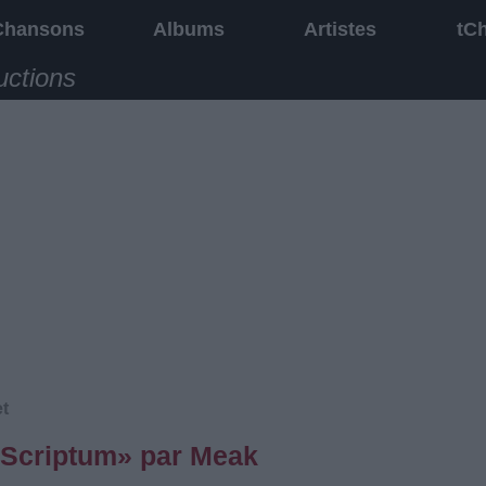
Chansons
Albums
Artistes
tC
uctions
t
 Scriptum» par Meak