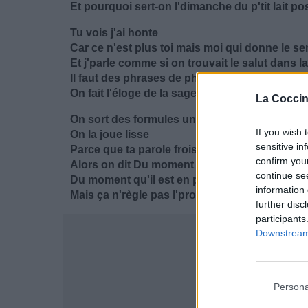
Et pourquoi sert-on l'dimanche du p'tit lait pos
Tu vois j'ai honte
Car ce n'est plus toi mais moi qui donne le se
Et j'parle comme si on trouvait le salut dans 
Il faut des phrases de philosophes pour qu'
On fait l'éloge de la sagesse humaine
La Coccin
On sort des formules un peu passe-partout
If you wish 
On la joue lisse
sensitive in
Parce que ta parole froisse tout
confirm you
Alors on dit Du moment qu'il est heureux
continue se
Du moment qu'il est en paix avec lui-même
information 
Mais ça n'règle pas l'problème
further disc
participants
Downstream 
Persona