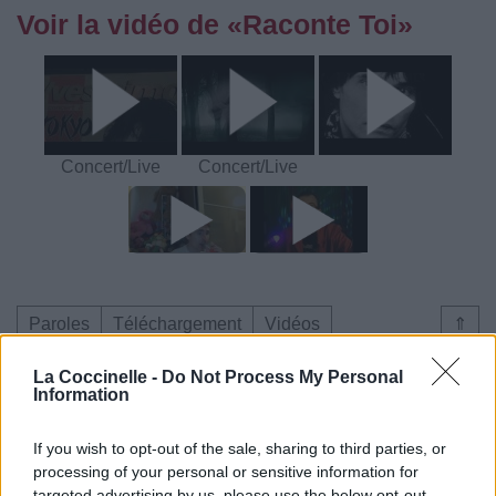
Voir la vidéo de «Raconte Toi»
Concert/Live
Concert/Live
Paroles
Téléchargement
Vidéos
⇑
Commentaires
La Coccinelle -
Do Not Process My Personal
Information
Dire «merci» pour cette traduction
Corriger une erreur
If you wish to opt-out of the sale, sharing to third parties, or
processing of your personal or sensitive information for
targeted advertising by us, please use the below opt-out