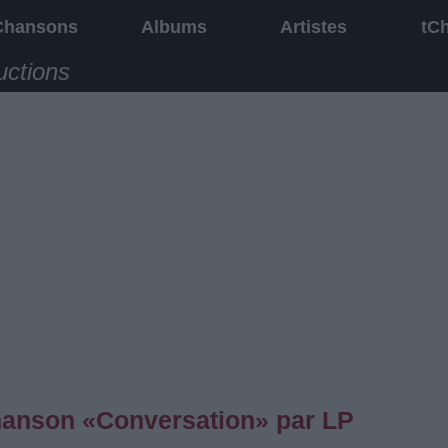
Chansons
Albums
Artistes
tC
uctions
chanson «Conversation» par LP