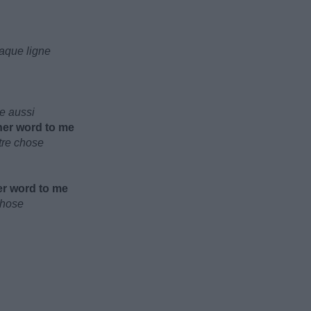
haque ligne
e aussi
ther word to me
utre chose
er word to me
chose