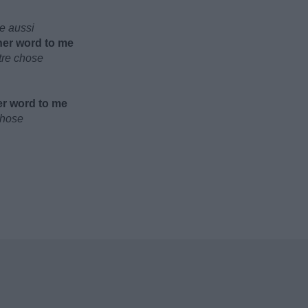
e aussi
ther word to me
utre chose
er word to me
chose