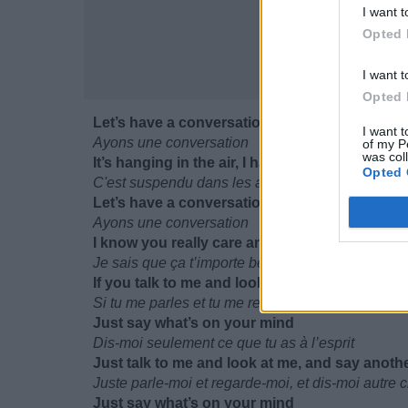
I want t
Opted 
I want t
Opted 
Let’s have a conversation
I want t
Ayons une conversation
of my P
was col
It’s hanging in the air, I hang on every line
Opted 
C'est suspendu dans les airs, je m'accroche à c
Let’s have a conversation
Ayons une conversation
I know you really care and so do I
Je sais que ça t’importe beaucoup et ça m’import
If you talk to me and look at me, and say ano
Si tu me parles et tu me regardes, et tu me dis a
Just say what’s on your mind
Dis-moi seulement ce que tu as à l’esprit
Just talk to me and look at me, and say anoth
Juste parle-moi et regarde-moi, et dis-moi autre 
Just say what’s on your mind