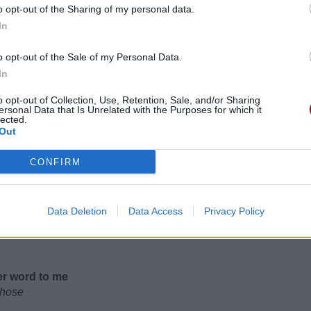
o opt-out of the Sharing of my personal data.
In
o opt-out of the Sale of my Personal Data.
In
o opt-out of Collection, Use, Retention, Sale, and/or Sharing
ersonal Data that Is Unrelated with the Purposes for which it
lected.
Out
haque ligne
CONFIRM
e aussi
Data Deletion
Data Access
Privacy Policy
ther word to me
utre chose
er word to me
chose