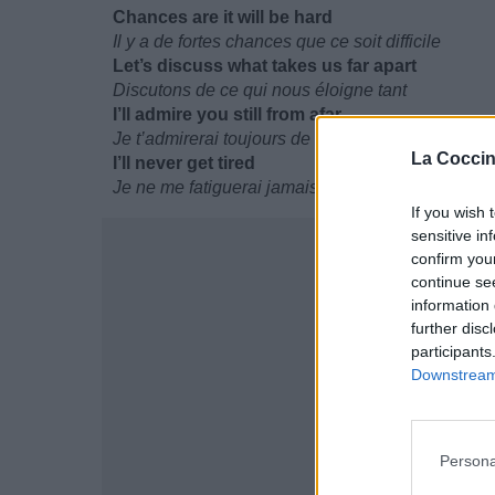
Chances are it will be hard
Il y a de fortes chances que ce soit difficile
Let’s discuss what takes us far apart
Discutons de ce qui nous éloigne tant
I’ll admire you still from afar
Je t’admirerai toujours de loin
La Coccin
I’ll never get tired
Je ne me fatiguerai jamais
If you wish 
sensitive in
confirm you
continue se
information 
further disc
participants
Downstream 
Persona