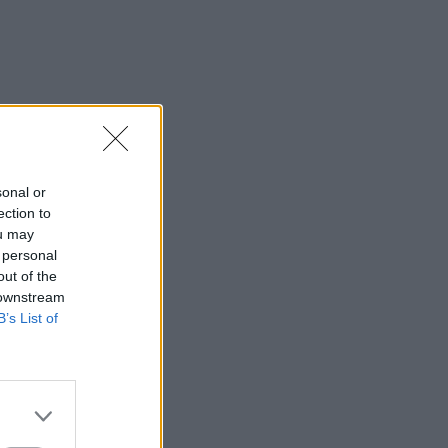
sonal or
ection to
ou may
 personal
out of the
 downstream
B’s List of