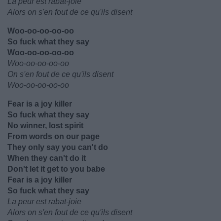
La peur est rabat-joie
Alors on s'en fout de ce qu'ils disent
Woo-oo-oo-oo-oo
So fuck what they say
Woo-oo-oo-oo-oo
Woo-oo-oo-oo-oo
On s'en fout de ce qu'ils disent
Woo-oo-oo-oo-oo
Fear is a joy killer
So fuck what they say
No winner, lost spirit
From words on our page
They only say you can't do
When they can't do it
Don't let it get to you babe
Fear is a joy killer
So fuck what they say
La peur est rabat-joie
Alors on s'en fout de ce qu'ils disent