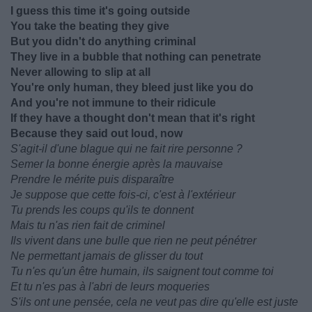
I guess this time it's going outside
You take the beating they give
But you didn't do anything criminal
They live in a bubble that nothing can penetrate
Never allowing to slip at all
You're only human, they bleed just like you do
And you're not immune to their ridicule
If they have a thought don't mean that it's right
Because they said out loud, now
S'agit-il d'une blague qui ne fait rire personne ?
Semer la bonne énergie après la mauvaise
Prendre le mérite puis disparaître
Je suppose que cette fois-ci, c'est à l'extérieur
Tu prends les coups qu'ils te donnent
Mais tu n'as rien fait de criminel
Ils vivent dans une bulle que rien ne peut pénétrer
Ne permettant jamais de glisser du tout
Tu n'es qu'un être humain, ils saignent tout comme toi
Et tu n'es pas à l'abri de leurs moqueries
S'ils ont une pensée, cela ne veut pas dire qu'elle est juste