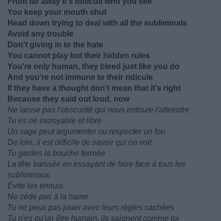
From far away it's difficult who you see
You keep your mouth shut
Head down trying to deal with all the subliminals
Avoid any trouble
Don't giving in to the hate
You cannot play but their hidden rules
You're only human, they bleed just like you do
And you're not immune to their ridicule
If they have a thought don't mean that it's right
Because they said out loud, now
Ne laisse pas l'obscurité qui nous entoure t'atteindre
Tu es né incroyable et libre
Un sage peut argumenter ou respecter un fou
De loin, il est difficile de savoir qui on voit
Tu gardes la bouche fermée
La tête baissée en essayant de faire face à tous les
subliminaux
Évite les ennuis
Ne cède pas à la haine
Tu ne peux pas jouer avec leurs règles cachées
Tu n'es qu'un être humain, ils saignent comme toi