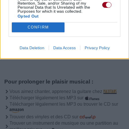
Retention, Sale, and/or Sharing of my
Chanteurs :
Ed Sheeran
Personal Data that Is Unrelated with the
Purposes for which it was collected.
Albums :
- (Subtract)
Opted Out
CONFIRM
Paroles + Traduction
Téléchargement
Vidéos
⇑
Data Deletion
Data Access
Privacy Policy
Commentaires
Pour prolonger le plaisir musical :
Vous aimez chanter, apprenez la guitare chez
Télécharger légalement les MP3 sur
Télécharger légalement les MP3 ou trouver le CD sur
Trouver des vinyles et des CD sur
Trouver un instrument de musique ou une partition au