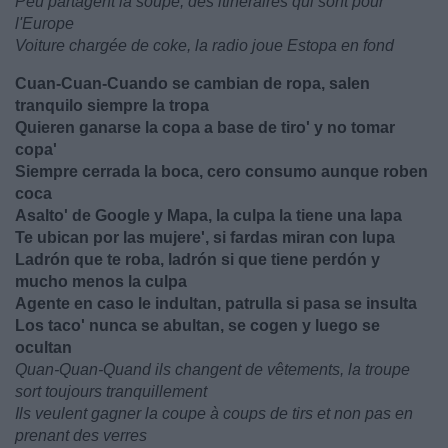
Peu partagent la soupe, des itinéraires qui sont pour
l'Europe
Voiture chargée de coke, la radio joue Estopa en fond
Cuan-Cuan-Cuando se cambian de ropa, salen
tranquilo siempre la tropa
Quieren ganarse la copa a basе de tiro' y no tomar
copa'
Siempre cеrrada la boca, cero consumo aunque roben
coca
Asalto' de Google y Mapa, la culpa la tiene una lapa
Te ubican por las mujere', si fardas miran con lupa
Ladrón que te roba, ladrón si que tiene perdón y
mucho menos la culpa
Agente en caso le indultan, patrulla si pasa se insulta
Los taco' nunca se abultan, se cogen y luego se
ocultan
Quan-Quan-Quand ils changent de vêtements, la troupe
sort toujours tranquillement
Ils veulent gagner la coupe à coups de tirs et non pas en
prenant des verres