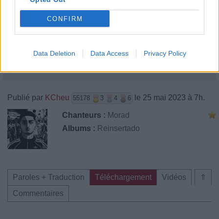
CONFIRM
Data Deletion
Data Access
Privacy Policy
Publié par
KCheu
le 25 mai 2023 à 7h.
55178
3
4
6
Chanteurs :
Morad
Albums :
Reinsertado
Paroles + Traduction
Téléchargement
Vidéos
⇑
Commentaires