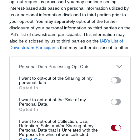
La marque des vêtements n'importe jamais, si tu as été
opt-out request is processed you may continue seeing
décent
interest-based ads based on personal information utilized by
us or personal information disclosed to third parties prior to
Parfois, une paire de baskets peut ouvrir trois affaires
your opt-out. You may separately opt-out of the further
Parfois, à cause d'un survêtement, on te prend pour un
disclosure of your personal information by third parties on the
délinquant
IAB’s list of downstream participants. This information may
Je promets d'être ferme
also be disclosed by us to third parties on the
IAB’s List of
Je promets de ne pas me rendre en cas de problèmes
Downstream Participants
that may further disclose it to other
Je promets de ne jamais partir en cas de problèmes
third parties.
Je continuerai à être moi-même jusqu'à ma mort
Je vais aller très loin, tous les miens vont aller loin
Personal Data Processing Opt Outs
Je ne me détourne pas du mal, je ne me plains pas du mal
I want to opt-out of the Sharing of my
personal data.
Opted In
I want to opt-out of the Sale of my
Personal Data.
Opted In
I want to opt-out of Collection, Use,
Retention, Sale, and/or Sharing of my
Personal Data that Is Unrelated with the
Purposes for which it was collected.
Opted Out