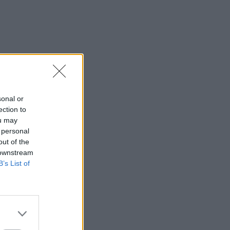
sonal or
ection to
ou may
 personal
out of the
 downstream
B’s List of