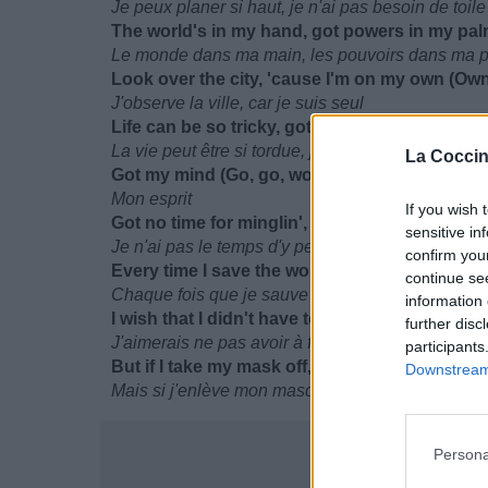
Je peux planer si haut, je n'ai pas besoin de toil
The world's in my hand, got powers in my pal
Le monde dans ma main, les pouvoirs dans ma
Look over the city, 'cause I'm on my own (Ow
J'observe la ville, car je suis seul
Life can be so tricky, got my mind just gone (
La vie peut être si tordue, j'ai l'esprit ailleurs
La Coccin
Got my mind (Go, go, woah)
Mon esprit
If you wish 
Got no time for minglin', my senses tinglin' (Ti
sensitive in
Je n'ai pas le temps d'y penser, mes sens s'emba
confirm you
Every time I save the world, I think about my f
continue se
Chaque fois que je sauve le monde, je pense à 
information 
I wish that I didn't have to pretend
further disc
J'aimerais ne pas avoir à faire semblant
participants
But if I take my mask off, I blend in
Downstream 
Mais si j'enlève mon masque, je ne pourrai pas fa
Persona