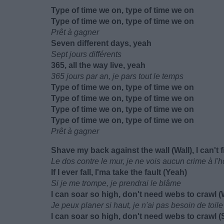
Type of time we on, type of time we on
Type of time we on, type of time we on
Prêt à gagner
Seven differеnt days, yeah
Sept jours différents
365, all the way live, yеah
365 jours par an, je pars tout le temps
Type of time we on, type of time we on
Type of time we on, type of time we on
Type of time we on, type of time we on
Type of time we on, type of time we on
Prêt à gagner
Shave my back against the wall (Wall), I can't f
Le dos contre le mur, je ne vois aucun crime à l'h
If I ever fall, I'ma take the fault (Yeah)
Si je me trompe, je prendrai le blâme
I can soar so high, don't need webs to crawl (
Je peux planer si haut, je n'ai pas besoin de toil
I can soar so high, don't need webs to crawl (