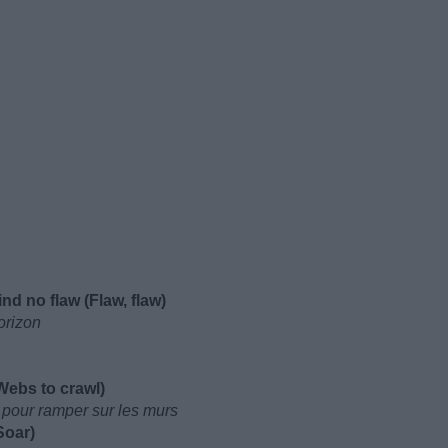
ind no flaw (Flaw, flaw)
orizon
Webs to crawl)
e pour ramper sur les murs
Soar)