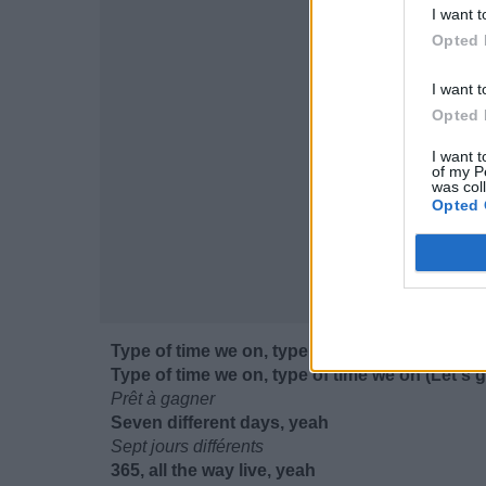
I want t
Opted 
I want t
Opted 
I want t
of my P
was col
Opted 
Type of time we on, type of time we on (Yeah)
Type of time we on, type of time we on (Let's 
Prêt à gagner
Seven differеnt days, yeah
Sept jours différents
365, all the way live, yеah