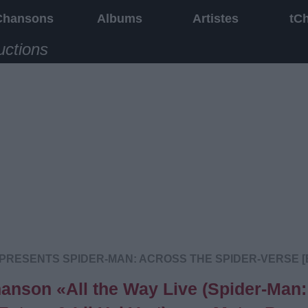
Chansons
Albums
Artistes
tC
uctions
PRESENTS SPIDER-MAN: ACROSS THE SPIDER-VERSE [
chanson «All the Way Live (Spider-Man: