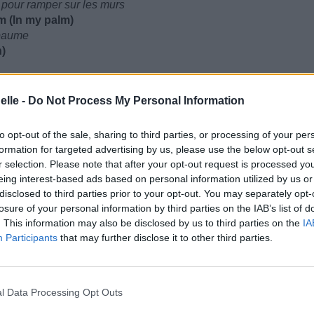
e pour ramper sur les murs
m (In my palm)
 paume
n)
Just gone)
elle -
Do Not Process My Personal Information
to opt-out of the sale, sharing to third parties, or processing of your per
nglin')
formation for targeted advertising by us, please use the below opt-out s
llent
r selection. Please note that after your opt-out request is processed y
riends
eing interest-based ads based on personal information utilized by us or
mes amis
disclosed to third parties prior to your opt-out. You may separately opt-
losure of your personal information by third parties on the IAB’s list of
. This information may also be disclosed by us to third parties on the
IA
Participants
that may further disclose it to other third parties.
ire la différence
l Data Processing Opt Outs