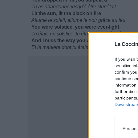
Tu as abandonné jusqu'à être stupéfait
Lit the sun, lit the black on fire
Allume le soleil, allume le noir grâce au feu
You were solstice, you were ever-light
Tu étais un solstice, tu étais une limière éternelle
And I miss the way you were
La Coccin
Et la manière dont tu étais me manque
If you wish 
sensitive in
confirm you
continue se
information 
further disc
participants
Downstream 
Persona