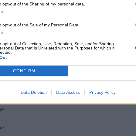
o opt-out of the Sharing of my personal data.
In
o opt-out of the Sale of my Personal Data.
In
o opt-out of Collection, Use, Retention, Sale, and/or Sharing
ersonal Data that Is Unrelated with the Purposes for which it
lected.
Out
le
CONFIRM
Data Deletion
Data Access
Privacy Policy
le
le