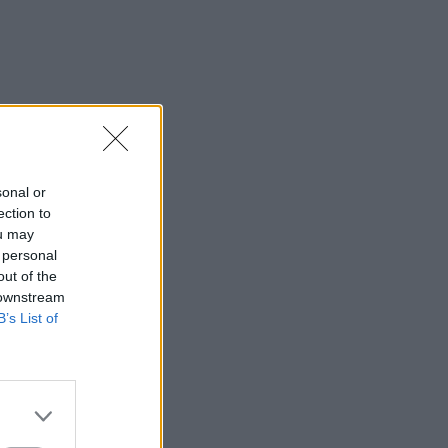
sonal or
ection to
ou may
 personal
out of the
 downstream
B’s List of