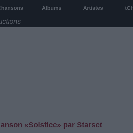
Chansons
Albums
Artistes
tC
uctions
hanson «Solstice» par Starset