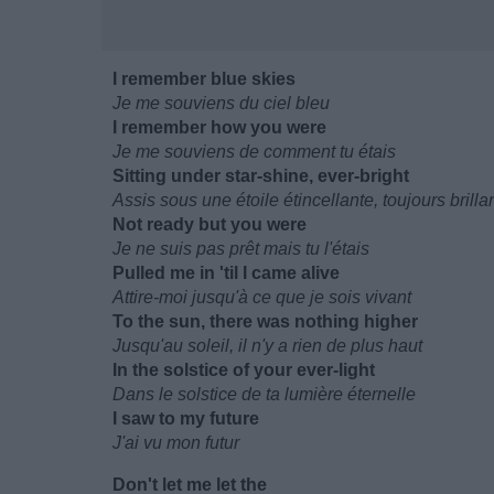
I remember blue skies
Je me souviens du ciel bleu
I remember how you were
Je me souviens de comment tu étais
Sitting under star-shine, ever-bright
Assis sous une étoile étincellante, toujours brilla
Not ready but you were
Je ne suis pas prêt mais tu l'étais
Pulled me in 'til I came alive
Attire-moi jusqu'à ce que je sois vivant
To the sun, there was nothing higher
Jusqu'au soleil, il n'y a rien de plus haut
In the solstice of your ever-light
Dans le solstice de ta lumière éternelle
I saw to my future
J'ai vu mon futur
Don't let me let the