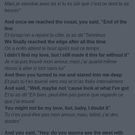
Mais je viendrai avec toi si tu es sûr que c’est ce dont tu as
besoin”
And once we reached the coast, you said, “End of the
line
Et lorsqu’on a rejoint la côte, tu as dit “Terminus
We finally reached the edge after all this time
On a enfin atteint le bout après tout ce temps
I didn’t find my love, but I still made it this far without it”
Je n’ai pas trouvé mon amour, mais j’ai quand même
réussi à aller si loin sans lui”
And then you turned to me and stared into me deep
Et puis tu t’es tourné vers moi et m’as fixée intensément
And said, “Well, maybe not ‘cause look at what I’ve got
Et tu as dit “Eh bien, peut-être pas parce que regarde ce
que j’ai trouvé
You might not be my love, but, baby, I doubt it”
Tu n’es peut-être pas mon amour, mais, bébé, j’ai des
doutes”
And you said, “Hey, do you wanna see the west with