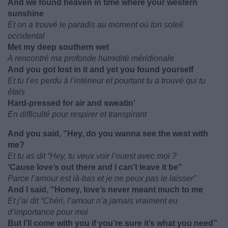
And we found heaven in time where your western
sunshine
Et on a trouvé le paradis au moment où ton soleil
occidental
Met my deep southern wet
A rencontré ma profonde humidité méridionale
And you got lost in it and yet you found yourself
Et tu t’es perdu à l’intérieur et pourtant tu a trouvé qui tu
étais
Hard-pressed for air and sweatin’
En difficulté pour respirer et transpirant
And you said, “Hey, do you wanna see the west with
me?
Et tu as dit “Hey, tu veux voir l’ouest avec moi ?
‘Cause love’s out there and I can’t leave it be”
Parce l’amour est là-bas et je ne peux pas le laisser”
And I said, “Honey, love’s never meant much to me
Et j’ai dit “Chéri, l’amour n’a jamais vraiment eu
d’importance pour moi
But I’ll come with you if you’re sure it’s what you need”