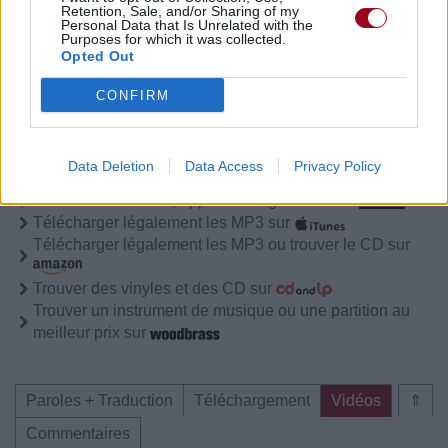
Retention, Sale, and/or Sharing of my
Personal Data that Is Unrelated with the
Paroles + Traduction
Téléchargement
Vidéos
⇑
Purposes for which it was collected.
Opted Out
Commentaires
CONFIRM
Pour prolonger le plaisir musical :
Data Deletion
Data Access
Privacy Policy
Vous aimez chanter, apprenez la guitare chez
Télécharger légalement les MP3 sur
Télécharger légalement les MP3 ou trouver le CD sur
Trouver des vinyles et des CD sur
Trouver un instrument de musique ou une partition au
meilleur prix sur
Paroles + Traduction
Téléchargement
Vidéos
⇑
Commentaires