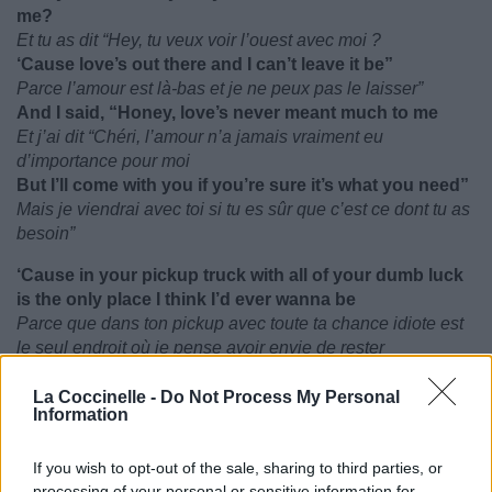
me?
Et tu as dit “Hey, tu veux voir l’ouest avec moi ?
‘Cause love’s out there and I can’t leave it be”
Parce l’amour est là-bas et je ne peux pas le laisser”
And I said, “Honey, love’s never meant much to me
Et j’ai dit “Chéri, l’amour n’a jamais vraiment eu
d’importance pour moi
But I’ll come with you if you’re sure it’s what you need”
Mais je viendrai avec toi si tu es sûr que c’est ce dont tu as
besoin”
‘Cause in your pickup truck with all of your dumb luck
is the only place I think I’d ever wanna be
Parce que dans ton pickup avec toute ta chance idiote est
le seul endroit où je pense avoir envie de rester
La Coccinelle -
Do Not Process My Personal
Information
If you wish to opt-out of the sale, sharing to third parties, or
processing of your personal or sensitive information for