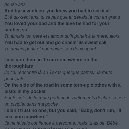
douze ans
And by seventeen, you knew you had to see it all
Et à dix-sept ans, tu savais que tu devais la voir en grand
You loved your dad and the love he had for your
mother, so
Tu aimais ton père et l’amour qu’il portait à ta mère, alors
You had to get out and go chasin’ its sweet call
Tu devais partir et poursuivre son doux appel
I met you there in Texas somewhere on the
thoroughfare
Je t’ai rencontré là au Texas quelque part sur la route
principale
On the side of the road in some torn-up clothes with a
pistol in my pocket
Sur le côté de la route portant des vêtements déchirés avec
un pistolet dans ma poche
I didn’t trust no one, but you said, “Baby, don’t run, I’ll
take you anywhere”
Je ne faisais confiance à personne, mais tu as dit “Bébé,