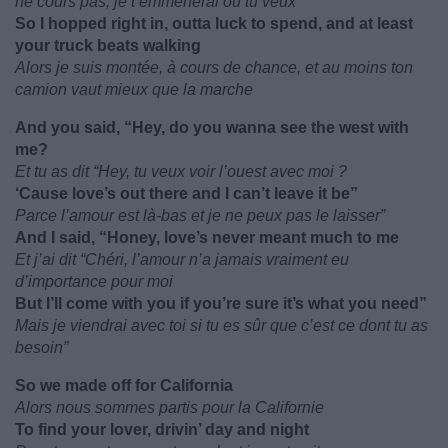
ne cours pas, je t’emmènerai où tu veux”
So I hopped right in, outta luck to spend, and at least
your truck beats walking
Alors je suis montée, à cours de chance, et au moins ton
camion vaut mieux que la marche
And you said, “Hey, do you wanna see the west with
me?
Et tu as dit “Hey, tu veux voir l’ouest avec moi ?
‘Cause love’s out there and I can’t leave it be”
Parce l’amour est là-bas et je ne peux pas le laisser”
And I said, “Honey, love’s never meant much to me
Et j’ai dit “Chéri, l’amour n’a jamais vraiment eu
d’importance pour moi
But I’ll come with you if you’re sure it’s what you need”
Mais je viendrai avec toi si tu es sûr que c’est ce dont tu as
besoin”
So we made off for California
Alors nous sommes partis pour la Californie
To find your lover, drivin’ day and night