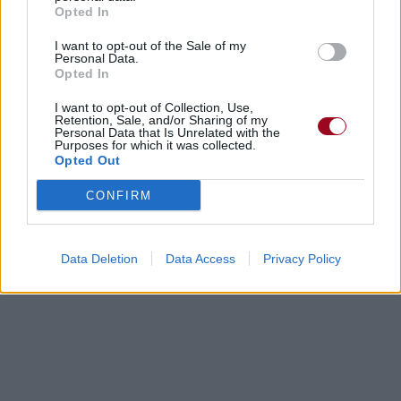
Opted In
I want to opt-out of the Sale of my
Personal Data.
Opted In
I want to opt-out of Collection, Use,
Paroles
Téléchargement
Vidéos
⇑
Retention, Sale, and/or Sharing of my
Personal Data that Is Unrelated with the
Purposes for which it was collected.
Commentaires
Opted Out
CONFIRM
Dire «merci» pour cette traduction
Corriger une erreur
Data Deletion
Data Access
Privacy Policy