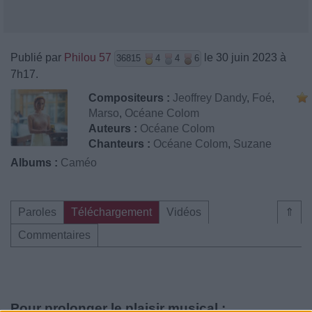
Publié par
Philou 57
le 30 juin 2023 à
36815
4
4
6
7h17.
Compositeurs :
Jeoffrey Dandy
,
Foé
,
Marso
,
Océane Colom
Auteurs :
Océane Colom
Chanteurs :
Océane Colom
,
Suzane
Albums :
Caméo
Paroles
Téléchargement
Vidéos
⇑
Commentaires
Pour prolonger le plaisir musical :