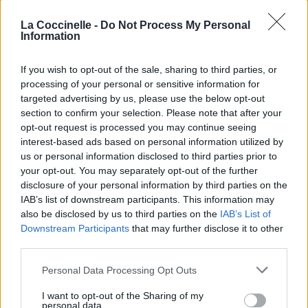
Vous aimez chanter, apprenez la guitare chez
La Coccinelle -
Do Not Process My Personal
Télécharger légalement les MP3 sur
Information
Télécharger légalement les MP3 ou trouver le CD sur
If you wish to opt-out of the sale, sharing to third parties, or
Trouver des vinyles et des CD sur
processing of your personal or sensitive information for
Trouver un instrument de musique ou une partition au
targeted advertising by us, please use the below opt-out
meilleur prix sur
section to confirm your selection. Please note that after your
opt-out request is processed you may continue seeing
interest-based ads based on personal information utilized by
us or personal information disclosed to third parties prior to
Paroles
Téléchargement
Vidéos
⇑
your opt-out. You may separately opt-out of the further
Commentaires
disclosure of your personal information by third parties on the
IAB’s list of downstream participants. This information may
Voir la vidéo de «Vista Sul Mare»
also be disclosed by us to third parties on the
IAB’s List of
Downstream Participants
that may further disclose it to other
third parties.
Personal Data Processing Opt Outs
I want to opt-out of the Sharing of my
Concert/Live
Concert/Live
personal data.