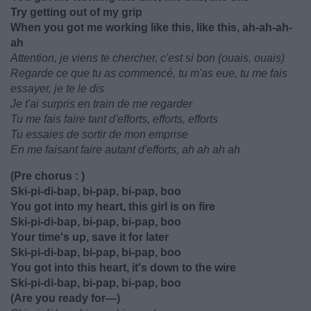
Try getting out of my grip
When you got me working like this, like this, ah-ah-ah-
ah
Attention, je viens te chercher, c'est si bon (ouais, ouais)
Regarde ce que tu as commencé, tu m'as eue, tu me fais
essayer, je te le dis
Je t'ai surpris en train de me regarder
Tu me fais faire tant d'efforts, efforts, efforts
Tu essaies de sortir de mon emprise
En me faisant faire autant d'efforts, ah ah ah ah
(Pre chorus : )
Ski-pi-di-bap, bi-pap, bi-pap, boo
You got into my heart, this girl is on fire
Ski-pi-di-bap, bi-pap, bi-pap, boo
Your time's up, save it for later
Ski-pi-di-bap, bi-pap, bi-pap, boo
You got into this heart, it's down to the wire
Ski-pi-di-bap, bi-pap, bi-pap, boo
(Are you ready for—)