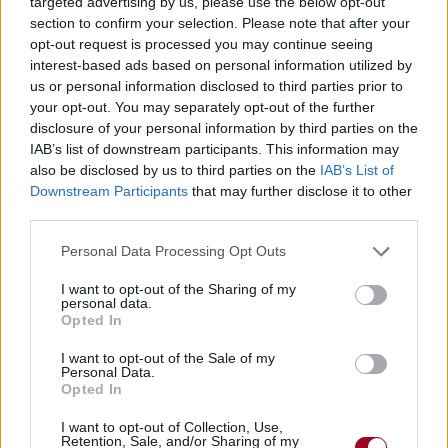
targeted advertising by us, please use the below opt-out
Ba-ba-ra-ra (woah oh oh oh)
section to confirm your selection. Please note that after your
Un amour délicieux, si délicieux (oh oh oh oh)
opt-out request is processed you may continue seeing
interest-based ads based on personal information utilized by
___________
us or personal information disclosed to third parties prior to
your opt-out. You may separately opt-out of the further
Collaboration surprenante et séduisante qui a apporté une
disclosure of your personal information by third parties on the
petite touche badass à ce hit frais et pétillant des
IAB’s list of downstream participants. This information may
Momoland et le rend toujours aussi agréable à écouter et à
also be disclosed by us to third parties on the
IAB’s List of
danser.
Downstream Participants
that may further disclose it to other
third parties.
Une fille amoureuse et entreprenante invite son amoureux
à découvrir et à consommer un amour aussi délicieux que
Personal Data Processing Opt Outs
son dessert préféré. Comment résister ?
I want to opt-out of the Sharing of my
personal data.
Opted In
I want to opt-out of the Sale of my
Personal Data.
Opted In
I want to opt-out of Collection, Use,
Retention, Sale, and/or Sharing of my