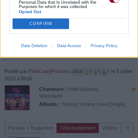
Personal Data that Is Unrelated with the
Purposes for which it was collected.
Opted Out
CONFIRM
Data Deletion
Data Access
Privacy Policy
Publié par
PinkCrazyPrincess
le 5 juillet
25826
5
5
7
2023 à 8h16.
Chanteurs :
Natti Natasha
,
Momoland
Albums :
Yummy Yummy Love [Single]
Paroles + Traduction
Téléchargement
Vidéos
⇑