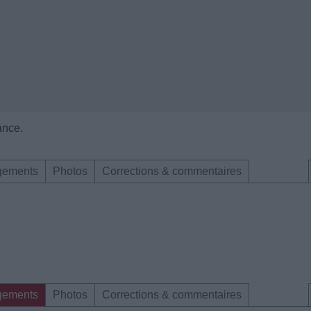
ance.
gements
Photos
Corrections & commentaires
gements
Photos
Corrections & commentaires