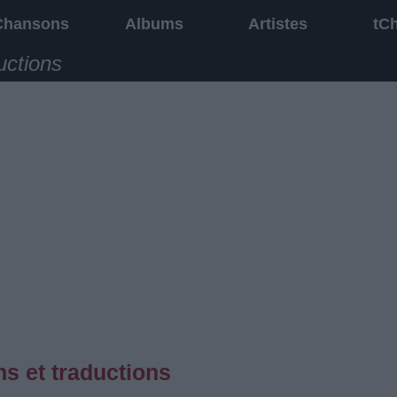
Chansons
Albums
Artistes
tC
uctions
s et traductions