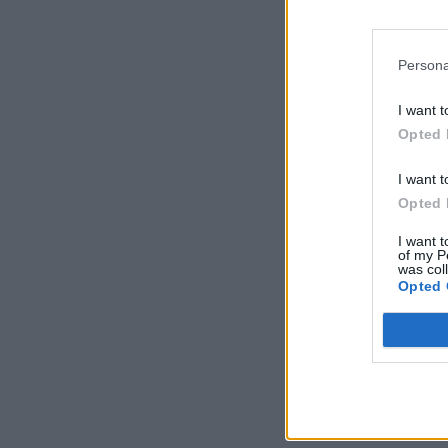
Persona
I want t
Opted 
I want t
Opted 
I want t
of my P
was col
Opted 