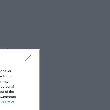
⇑
⇑
sonal or
ection to
ou may
 personal
out of the
 downstream
B’s List of