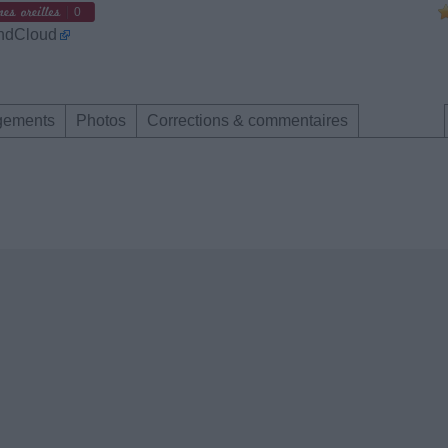
0
ndCloud
gements
Photos
Corrections & commentaires