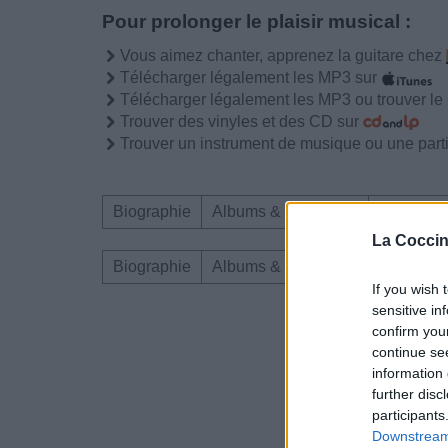
Pour prolonger le plaisir musical :
Vous aimez chanter, apprenez la guitare chez
Télécharger légalement les MP3 sur
Télécharger légalement les MP3 ou trouver l
Trouver des vinyles et des CD sur
Trouver un instrument de musique ou une partit
Biographie
Albums & Chansons
Téléchar
La Coccin
Biographie
Albums & Chansons
Téléchar
If you wish 
sensitive in
Dire «merci» pour 
confirm you
continue se
information 
further disc
participants
Downstream 