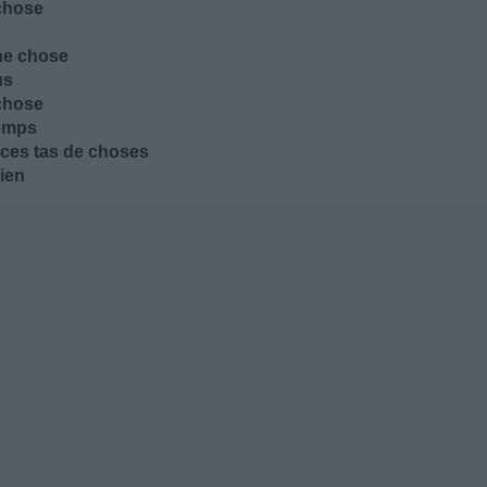
 chose
une chose
us
 chose
temps
 ces tas de choses
bien