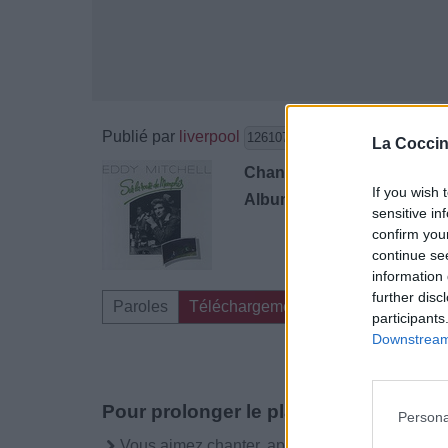
Publié par
liverpool
le 2 août
126107
4
5
7
La Coccin
Chanteurs :
Eddy Mitchell
If you wish 
Albums :
Sur La Route De 
sensitive in
confirm you
continue se
information 
further disc
Paroles
Téléchargement
Vidéos
Comme
participants
Downstream 
Pour prolonger le plaisir musical :
Persona
Vous aimez chanter, apprenez la guitare chez