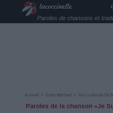
Paroles de chansons et trad
Accueil
>
Eddy Mitchell
>
Sur La Route De 
Paroles de la chanson «Je Su