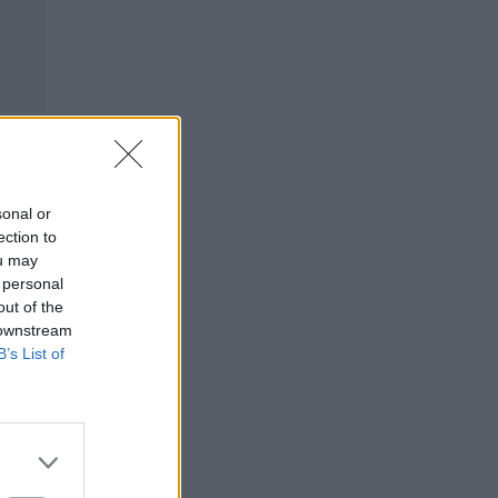
sonal or
ection to
ou may
 personal
out of the
 downstream
⇑
B’s List of