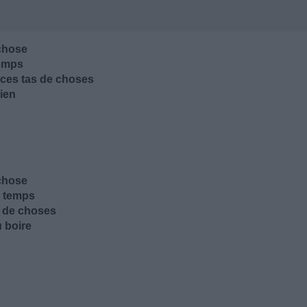
 chose
temps
 ces tas de choses
bien
 chose
e temps
s de choses
u boire