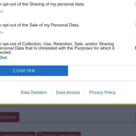
o opt-out of the Sharing of my personal data.
In
e CD sur
o opt-out of the Sale of my Personal Data.
ion au meilleur prix sur
In
o opt-out of Collection, Use, Retention, Sale, and/or Sharing
ntaires
ersonal Data that Is Unrelated with the Purposes for which it
lected.
Out
ti De Rien »
CONFIRM
Data Deletion
Data Access
Privacy Policy
ntaires
cette traduction
Corriger une erreur