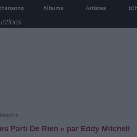
Chansons
Albums
Artistes
tC
uctions
Memphis
is Parti De Rien » par Eddy Mitchell