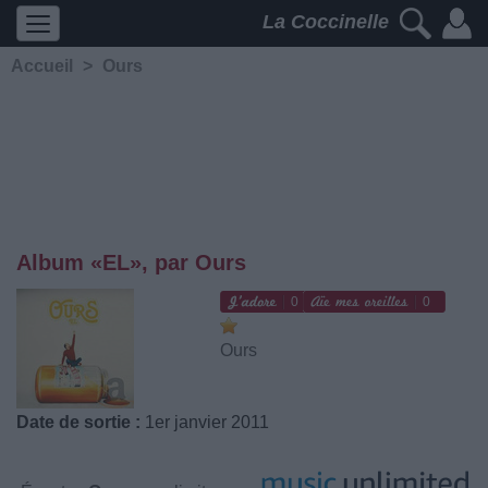
La Coccinelle
Accueil
>
Ours
Album «EL», par Ours
0
0
Ours
Date de sortie :
1er janvier 2011