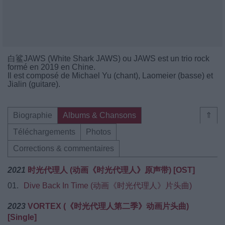
白鲨JAWS (White Shark JAWS) ou JAWS est un trio rock
formé en 2019 en Chine.
Il est composé de Michael Yu (chant), Laomeier (basse) et
Jialin (guitare).
Biographie
Albums & Chansons
⇑
Téléchargements
Photos
Corrections & commentaires
2021
时光代理人 (动画《时光代理人》原声带) [OST]
01.
Dive Back In Time (动画《时光代理人》片头曲)
2023
VORTEX (《时光代理人第二季》动画片头曲)
[Single]