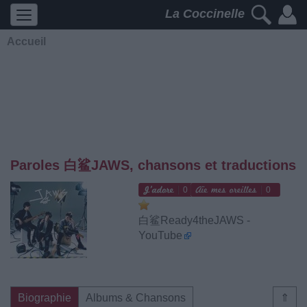
La Coccinelle
Accueil
Paroles 白鲨JAWS, chansons et traductions
0
0
白鲨Ready4theJAWS -
YouTube
Biographie
Albums & Chansons
⇑