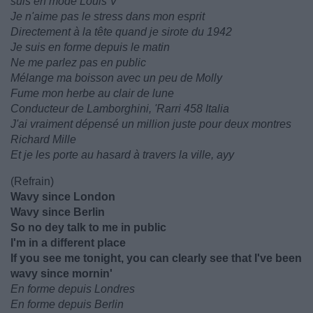
suis en mode Louis V
Je n'aime pas le stress dans mon esprit
Directement à la tête quand je sirote du 1942
Je suis en forme depuis le matin
Ne me parlez pas en public
Mélange ma boisson avec un peu de Molly
Fume mon herbe au clair de lune
Conducteur de Lamborghini, 'Rarri 458 Italia
J'ai vraiment dépensé un million juste pour deux montres
Richard Mille
Et je les porte au hasard à travers la ville, ayy
(Refrain)
Wavy since London
Wavy since Berlin
So no dey talk to me in public
I'm in a different place
If you see me tonight, you can clеarly see that I've been
wavy since mornin'
En forme depuis Londres
En forme depuis Berlin