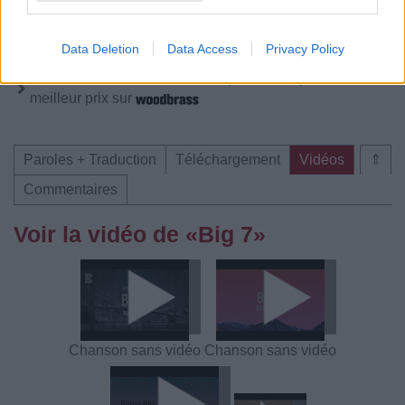
Télécharger légalement les MP3 ou trouver le CD sur
Data Deletion
Data Access
Privacy Policy
Trouver des vinyles et des CD sur
Trouver un instrument de musique ou une partition au
meilleur prix sur
Paroles + Traduction
Téléchargement
Vidéos
⇑
Commentaires
Voir la vidéo de «Big 7»
Chanson sans vidéo
Chanson sans vidéo