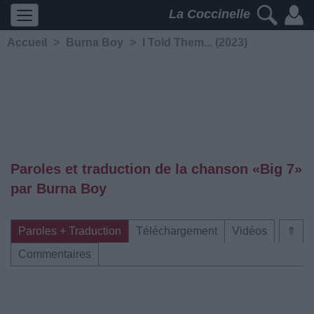
La Coccinelle
Accueil
>
Burna Boy
>
I Told Them... (2023)
Paroles et traduction de la chanson «Big 7»
par Burna Boy
Paroles + Traduction
Téléchargement
Vidéos
⇑
Commentaires