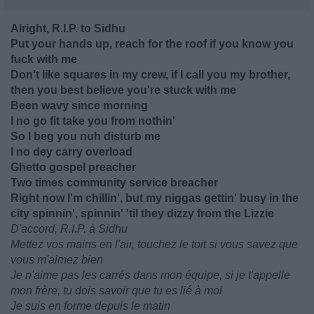
Alright, R.I.P. to Sidhu
Put your hands up, reach for thе roof if you know you
fuck with me
Don't like squares in my crew, if I call you my brother,
then you best believe you're stuck with me
Been wavy since morning
I no go fit take you from nothin'
So I beg you nuh disturb me
I no dey carry overload
Ghetto gospel preacher
Two times community service breacher
Right now I'm chillin', but my niggas gettin' busy in the
city spinnin', spinnin' 'til they dizzy from the Lizzie
D'accord, R.I.P. à Sidhu
Mettez vos mains en l'air, touchez le toit si vous savez que
vous m'aimez bien
Je n'aime pas les carrés dans mon équipe, si je t'appelle
mon frère, tu dois savoir que tu es lié à moi
Je suis en forme depuis le matin