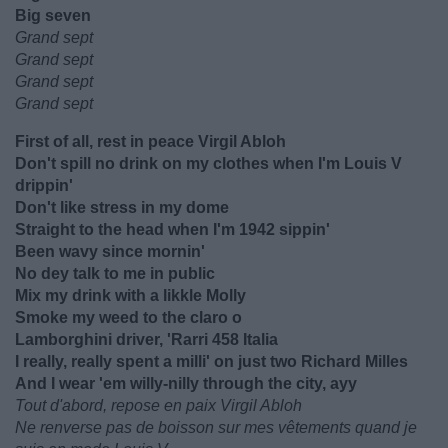
Big seven
Grand sept
Grand sept
Grand sept
Grand sept
First of all, rest in peace Virgil Abloh
Don't spill no drink on my clothes when I'm Louis V
drippin'
Don't like stress in my dome
Straight to the head when I'm 1942 sippin'
Been wavy since mornin'
No dey talk to me in public
Mix my drink with a likkle Molly
Smoke my weed to the claro o
Lamborghini driver, 'Rarri 458 Italia
I really, really spent a milli' on just two Richard Milles
And I wear 'em willy-nilly through the city, ayy
Tout d'abord, repose en paix Virgil Abloh
Ne renverse pas de boisson sur mes vêtements quand je