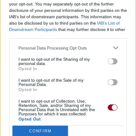
your opt-out. You may separately opt-out of the further
disclosure of your personal information by third parties on the
IAB’s list of downstream participants. This information may
Publié par
KCheu
le 22 août 2023 à
55178
3
4
6
also be disclosed by us to third parties on the
IAB’s List of
12h42.
Downstream Participants
that may further disclose it to other
third parties.
Chanteurs :
Burna Boy
Albums :
I Told Them... (2023)
Personal Data Processing Opt Outs
I want to opt-out of the Sharing of my
personal data.
Opted In
Paroles + Traduction
Téléchargement
Vidéos
⇑
I want to opt-out of the Sale of my
Personal Data.
Commentaires
Opted In
I want to opt-out of Collection, Use,
Retention, Sale, and/or Sharing of my
Personal Data that Is Unrelated with the
Purposes for which it was collected.
Pour prolonger le plaisir musical :
Opted Out
Vous aimez chanter, apprenez la guitare chez
CONFIRM
Télécharger légalement les MP3 sur