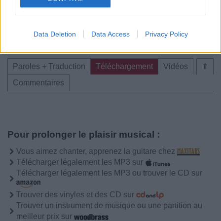
Chanteurs :
KAROL G
Albums :
Barbie The Album (Best
Weekend Ever Edition) [BO]
Data Deletion
Data Access
Privacy Policy
Paroles + Traduction
Téléchargement
Vidéos
⇑
Commentaires
Pour prolonger le plaisir musical :
Vous aimez chanter, apprenez la guitare chez
Télécharger légalement les MP3 sur
Télécharger légalement les MP3 ou trouver le CD sur
Trouver des vinyles et des CD sur
Trouver un instrument de musique ou une partition au
meilleur prix sur