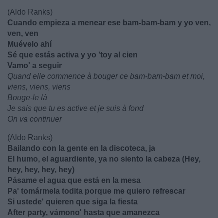
(Aldo Ranks)
Cuando empieza a menear ese bam-bam-bam y yo ven,
ven, ven
Muévelo ahí
Sé que estás activa y yo 'toy al cien
Vamo' a seguir
Quand elle commence à bouger ce bam-bam-bam et moi,
viens, viens, viens
Bouge-le là
Je sais que tu es active et je suis à fond
On va continuer
(Aldo Ranks)
Bailando con la gente en la discoteca, ja
El humo, el aguardiente, ya no siento la cabeza (Hey,
hey, hey, hey, hey)
Pásame el agua que está en la mesa
Pa' tomármela todita porque me quiero refrescar
Si ustede' quieren que siga la fiesta
After party, vámono' hasta que amanezca