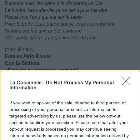
Dansant avec les gens à la discothèque (Ja)
La fumée, l'eau-de-vie, je ne sens plus ma tête
Passe-moi l'eau qui est sur la table
Pour la boire toute parce que je veux me rafraîchir
Si vous voulez que la fête continue
After party, allons-y jusqu'au lever du jour
(Aldo Ranks)
Este es Aldo Ranks
Con la Bichota
¿Esto no lo esperaba', verdad?
Colombia y Panamá
La Coccinelle -
Do Not Process My Personal
O-Ovy On The Drums
Information
C'est Aldo Ranks
Avec la Bichota
If you wish to opt-out of the sale, sharing to third parties, or
Jejejejeje
processing of your personal or sensitive information for
Vous ne vous y attendiez pas, n'est-ce pas ?
targeted advertising by us, please use the below opt-out
Hahahaha
section to confirm your selection. Please note that after your
Colombie et Panama
opt-out request is processed you may continue seeing
O-Ovy On The Drums
interest-based ads based on personal information utilized by