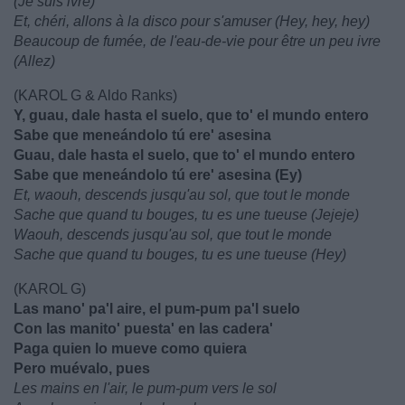
(Je suis ivre)
Et, chéri, allons à la disco pour s'amuser (Hey, hey, hey)
Beaucoup de fumée, de l'eau-de-vie pour être un peu ivre
(Allez)
(KAROL G & Aldo Ranks)
Y, guau, dale hasta el suelo, que to' el mundo entero
Sabe que meneándolo tú ere' asesina
Guau, dale hasta el suelo, que to' el mundo entero
Sabe que meneándolo tú ere' asеsina (Ey)
Et, waouh, descends jusqu'au sol, que tout le monde
Sache que quand tu bouges, tu es une tueuse (Jejeje)
Waouh, descends jusqu'au sol, que tout le monde
Sache que quand tu bouges, tu es une tueuse (Hey)
(KAROL G)
Las mano' pa'l aire, el pum-pum pa'l suelo
Con las manito' puеsta' en las cadera'
Paga quien lo mueve como quiera
Pero muévalo, pues
Les mains en l'air, le pum-pum vers le sol